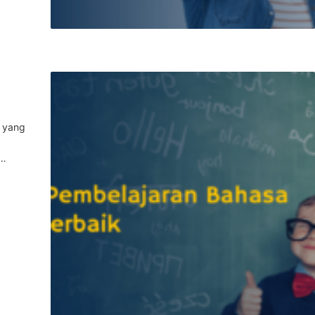
a yang
 …