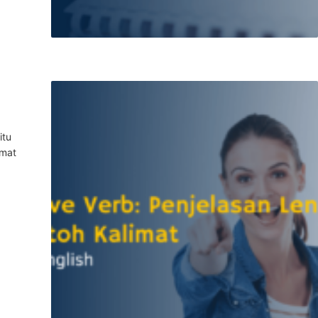
itu
imat