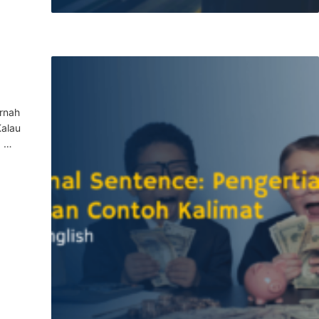
ernah
Kalau
g …