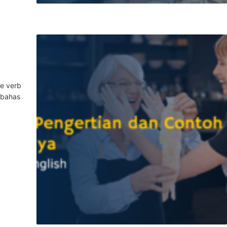
ve verb
mbahas