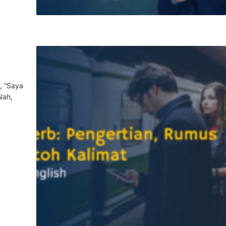
, “Saya
Nah,