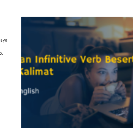
kaya
b.