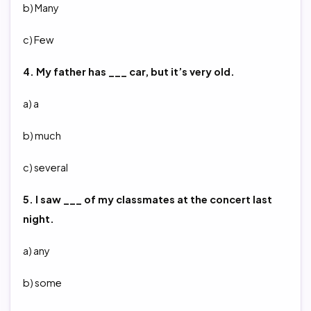
b) Many
c) Few
4. My father has ___ car, but it’s very old.
a) a
b) much
c) several
5. I saw ___ of my classmates at the concert last
night.
a) any
b) some