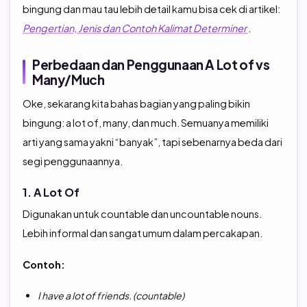
bingung dan mau tau lebih detail kamu bisa cek di artikel:
Pengertian, Jenis dan Contoh Kalimat Determiner
.
Perbedaan dan Penggunaan A Lot of vs
Many/Much
Oke, sekarang kita bahas bagian yang paling bikin
bingung: a lot of, many, dan much. Semuanya memiliki
arti yang sama yakni “banyak”, tapi sebenarnya beda dari
segi penggunaannya.
1. A Lot Of
Digunakan untuk countable dan uncountable nouns.
Lebih informal dan sangat umum dalam percakapan.
Contoh:
I have a lot of friends. (countable)