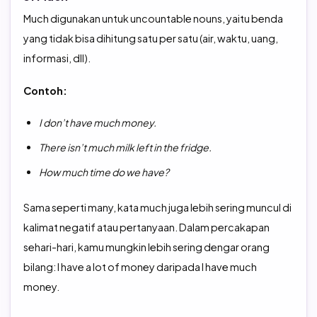
Much digunakan untuk uncountable nouns, yaitu benda
yang tidak bisa dihitung satu per satu (air, waktu, uang,
informasi, dll).
Contoh:
I don’t have much money.
There isn’t much milk left in the fridge.
How much time do we have?
Sama seperti many, kata much juga lebih sering muncul di
kalimat negatif atau pertanyaan. Dalam percakapan
sehari-hari, kamu mungkin lebih sering dengar orang
bilang: I have a lot of money daripada I have much
money.