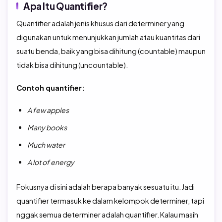
Apa Itu Quantifier?
Quantifier adalah jenis khusus dari determiner yang
digunakan untuk menunjukkan jumlah atau kuantitas dari
suatu benda, baik yang bisa dihitung (countable) maupun
tidak bisa dihitung (uncountable).
Contoh quantifier:
A few apples
Many books
Much water
A lot of energy
Fokusnya di sini adalah berapa banyak sesuatu itu. Jadi
quantifier termasuk ke dalam kelompok determiner, tapi
nggak semua determiner adalah quantifier. Kalau masih