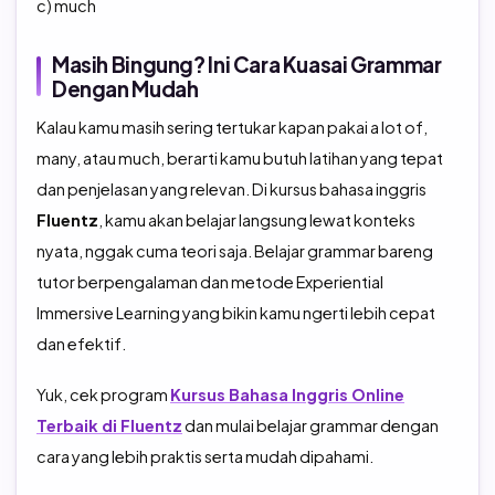
c) much
Masih Bingung? Ini Cara Kuasai Grammar
Dengan Mudah
Kalau kamu masih sering tertukar kapan pakai a lot of,
many, atau much, berarti kamu butuh latihan yang tepat
dan penjelasan yang relevan.
Di kursus bahasa inggris
Fluentz
, kamu akan belajar langsung lewat konteks
nyata, nggak cuma teori saja.
Belajar grammar bareng
tutor berpengalaman dan metode Experiential
Immersive Learning yang bikin kamu ngerti lebih cepat
dan efektif.
Yuk, cek program
Kursus Bahasa Inggris Online
Terbaik di Fluentz
dan mulai belajar grammar dengan
cara yang lebih praktis serta mudah dipahami.