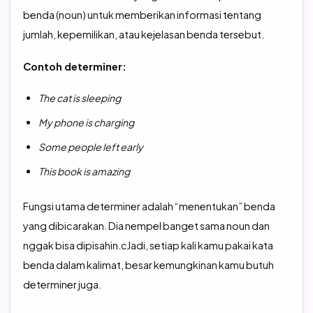
benda (noun) untuk memberikan informasi tentang
jumlah, kepemilikan, atau kejelasan benda tersebut.
Contoh determiner:
The cat is sleeping
My phone is charging
Some people left early
This book is amazing
Fungsi utama determiner adalah “menentukan” benda
yang dibicarakan. Dia nempel banget sama noun dan
nggak bisa dipisahin.c
Jadi, setiap kali kamu pakai kata
benda dalam kalimat, besar kemungkinan kamu butuh
determiner juga.