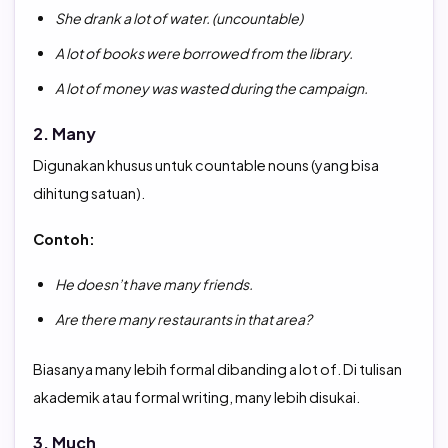
She drank a lot of water. (uncountable)
A lot of books were borrowed from the library.
A lot of money was wasted during the campaign.
2. Many
Digunakan khusus untuk countable nouns (yang bisa
dihitung satuan).
Contoh:
He doesn’t have many friends.
Are there many restaurants in that area?
Biasanya many lebih formal dibanding a lot of. Di tulisan
akademik atau formal writing, many lebih disukai.
3. Much