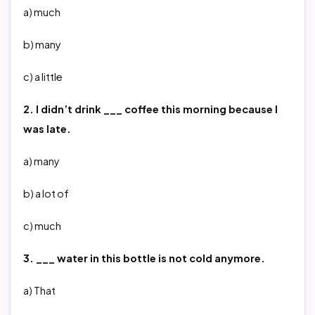
a) much
b) many
c) a little
2. I didn’t drink ___ coffee this morning because I
was late.
a) many
b) a lot of
c) much
3. ___ water in this bottle is not cold anymore.
a) That