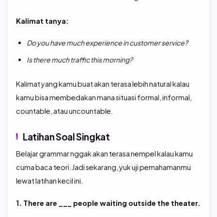
Kalimat tanya:
Do you have much experience in customer service?
Is there much traffic this morning?
Kalimat yang kamu buat akan terasa lebih natural kalau
kamu bisa membedakan mana situasi formal, informal,
countable, atau uncountable.
Latihan Soal Singkat
Belajar grammar nggak akan terasa nempel kalau kamu
cuma baca teori. Jadi sekarang, yuk uji pemahamanmu
lewat latihan kecil ini.
1. There are ___ people waiting outside the theater.