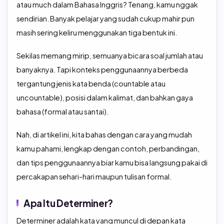
atau much dalam Bahasa Inggris? Tenang, kamu nggak
TOEFL Preparation
TOEFL IBT Home Edition
sendirian. Banyak pelajar yang sudah cukup mahir pun
masih sering keliru menggunakan tiga bentuk ini.
TOEIC Preparation
IELTS
Sekilas memang mirip, semuanya bicara soal jumlah atau
IELTS Preparation
banyaknya. Tapi konteks penggunaannya berbeda
tergantung jenis kata benda (countable atau
uncountable), posisi dalam kalimat, dan bahkan gaya
bahasa (formal atau santai).
Nah, di artikel ini, kita bahas dengan cara yang mudah
kamu pahami, lengkap dengan contoh, perbandingan,
dan tips penggunaannya biar kamu bisa langsung pakai di
percakapan sehari-hari maupun tulisan formal.
Apa Itu Determiner?
Determiner adalah kata yang muncul di depan kata