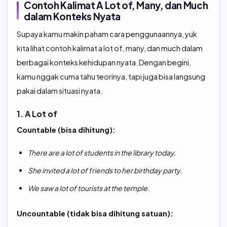
Contoh Kalimat A Lot of, Many, dan Much
dalam Konteks Nyata
Supaya kamu makin paham cara penggunaannya, yuk
kita lihat contoh kalimat a lot of, many, dan much dalam
berbagai konteks kehidupan nyata. Dengan begini,
kamu nggak cuma tahu teorinya, tapi juga bisa langsung
pakai dalam situasi nyata.
1. A Lot of
Countable (bisa dihitung):
There are a lot of students in the library today.
She invited a lot of friends to her birthday party.
We saw a lot of tourists at the temple.
Uncountable (tidak bisa dihitung satuan):