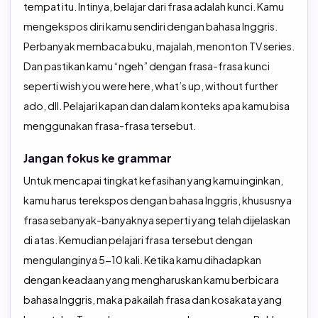
tempat itu. Intinya, belajar dari frasa adalah kunci. Kamu
mengekspos diri kamu sendiri dengan bahasa Inggris.
Perbanyak membaca buku, majalah, menonton TV series.
Dan pastikan kamu “ngeh” dengan frasa-frasa kunci
seperti wish you were here, what’s up, without further
ado, dll. Pelajari kapan dan dalam konteks apa kamu bisa
menggunakan frasa-frasa tersebut.
Jangan fokus ke grammar
Untuk mencapai tingkat kefasihan yang kamu inginkan,
kamu harus terekspos dengan bahasa Inggris, khususnya
frasa sebanyak-banyaknya seperti yang telah dijelaskan
di atas. Kemudian pelajari frasa tersebut dengan
mengulanginya 5-10 kali. Ketika kamu dihadapkan
dengan keadaan yang mengharuskan kamu berbicara
bahasa Inggris, maka pakailah frasa dan kosakata yang