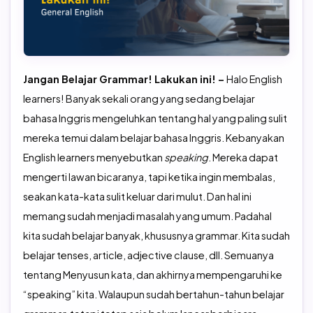
TOEFL Preparation
TOEFL IBT Home Edition
TOEIC Preparation
IELTS
Jangan Belajar Grammar! Lakukan ini! –
Halo English
IELTS Preparation
learners! Banyak sekali orang yang sedang belajar
bahasa Inggris mengeluhkan tentang hal yang paling sulit
mereka temui dalam belajar bahasa Inggris. Kebanyakan
English learners menyebutkan
speaking
. Mereka dapat
mengerti lawan bicaranya, tapi ketika ingin membalas,
seakan kata-kata sulit keluar dari mulut. Dan hal ini
memang sudah menjadi masalah yang umum. Padahal
kita sudah belajar banyak, khususnya grammar. Kita sudah
belajar tenses, article, adjective clause, dll. Semuanya
tentang Menyusun kata, dan akhirnya mempengaruhi ke
“speaking” kita. Walaupun sudah bertahun-tahun belajar