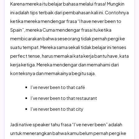
Karena mereka itu belajar bahasa melalui frasa! Mungkin
ini adalah tips terbaik dari pembahasan kali ini. Contohnya
ketika mereka mendengar frasa “I have never been to
Spain”, mereka Cuma mendengar frasa itu ketika
membicarakan bahwa seseorang tidak pernah pergi ke
suatu tempat. Mereka sama sekali tidak belajar ini tenses
perfect tense, harus memakai kata kerja bantu have, kata
kerja ketiga. Mereka mendengar dan memahami dari
konteksnya dan memakainya begitu saja.
I’ve never been to that café
I’ve never been to that restaurant
I’ve never been to that city
Jadi native speaker tahu frasa “I’ve never been” adalah
untuk menerangkan bahwa kamu belum pernah pergi ke