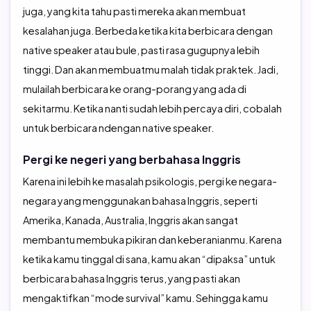
juga, yang kita tahu pasti mereka akan membuat
kesalahan juga. Berbeda ketika kita berbicara dengan
native speaker atau bule, pasti rasa gugupnya lebih
tinggi. Dan akan membuatmu malah tidak praktek. Jadi,
mulailah berbicara ke orang-porang yang ada di
sekitarmu. Ketika nanti sudah lebih percaya diri, cobalah
untuk berbicara ndengan native speaker.
Pergi ke negeri yang berbahasa Inggris
Karena ini lebih ke masalah psikologis, pergi ke negara-
negara yang menggunakan bahasa Inggris, seperti
Amerika, Kanada, Australia, Inggris akan sangat
membantu membuka pikiran dan keberanianmu. Karena
ketika kamu tinggal di sana, kamu akan “dipaksa” untuk
berbicara bahasa Inggris terus, yang pasti akan
mengaktifkan “mode survival” kamu. Sehingga kamu