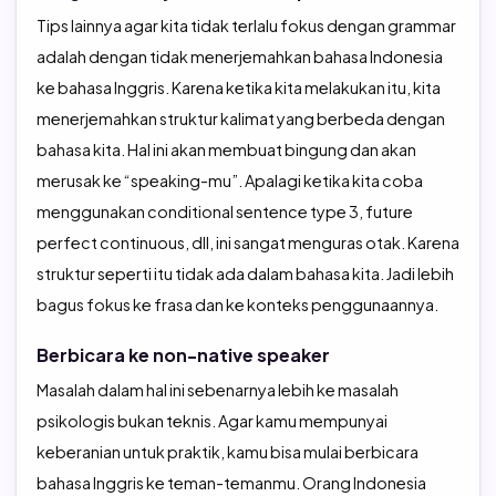
Tips lainnya agar kita tidak terlalu fokus dengan grammar
adalah dengan tidak menerjemahkan bahasa Indonesia
ke bahasa Inggris. Karena ketika kita melakukan itu, kita
menerjemahkan struktur kalimat yang berbeda dengan
bahasa kita. Hal ini akan membuat bingung dan akan
merusak ke “speaking-mu”. Apalagi ketika kita coba
menggunakan conditional sentence type 3, future
perfect continuous, dll, ini sangat menguras otak. Karena
struktur seperti itu tidak ada dalam bahasa kita. Jadi lebih
bagus fokus ke frasa dan ke konteks penggunaannya.
Berbicara ke non-native speaker
Masalah dalam hal ini sebenarnya lebih ke masalah
psikologis bukan teknis. Agar kamu mempunyai
keberanian untuk praktik, kamu bisa mulai berbicara
bahasa Inggris ke teman-temanmu. Orang Indonesia