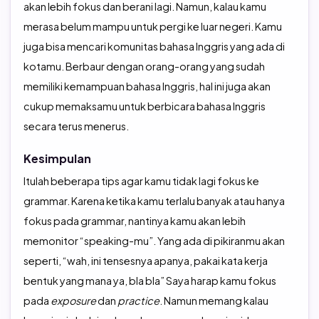
akan lebih fokus dan berani lagi. Namun, kalau kamu
merasa belum mampu untuk pergi ke luar negeri. Kamu
juga bisa mencari komunitas bahasa Inggris yang ada di
kotamu. Berbaur dengan orang-orang yang sudah
memiliki kemampuan bahasa Inggris, hal ini juga akan
cukup memaksamu untuk berbicara bahasa Inggris
secara terus menerus.
Kesimpulan
Itulah beberapa tips agar kamu tidak lagi fokus ke
grammar. Karena ketika kamu terlalu banyak atau hanya
fokus pada grammar, nantinya kamu akan lebih
memonitor “speaking-mu”. Yang ada di pikiranmu akan
seperti, “wah, ini tensesnya apanya, pakai kata kerja
bentuk yang mana ya, bla bla” Saya harap kamu fokus
pada
exposure
dan
practice
. Namun memang kalau