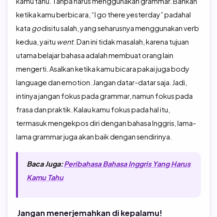
kamu tahu. Tanpa harus menggunakan grammar. Bahkan
ketika kamu berbicara, “I go there yesterday” padahal
kata
go
disitu salah, yang seharusnya menggunakan verb
kedua, yaitu
went
. Dan ini tidak masalah, karena tujuan
utama belajar bahasa adalah membuat orang lain
mengerti. Asalkan ketika kamu bicara pakai juga body
language dan emotion. Jangan datar-datar saja. Jadi,
intinya jangan fokus pada grammar, namun fokus pada
frasa dan praktik. Kalau kamu fokus pada hal itu,
termasuk mengekpos diri dengan bahasa Inggris, lama-
lama grammar juga akan baik dengan sendirinya.
Baca Juga:
Peribahasa Bahasa Inggris Yang Harus
Kamu Tahu
Jangan menerjemahkan di kepalamu!