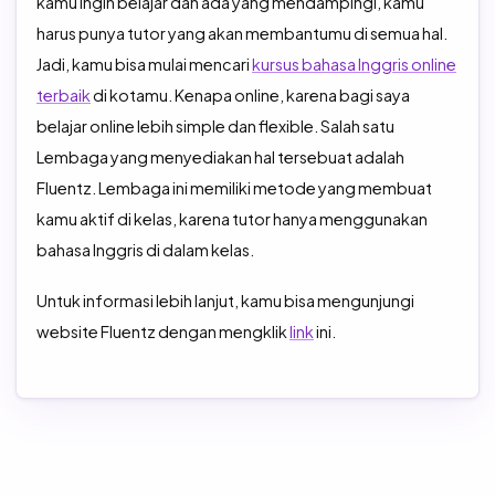
kamu ingin belajar dan ada yang mendampingi, kamu
harus punya tutor yang akan membantumu di semua hal.
Jadi, kamu bisa mulai mencari
kursus bahasa Inggris online
terbaik
di kotamu. Kenapa online, karena bagi saya
belajar online lebih simple dan flexible. Salah satu
Lembaga yang menyediakan hal tersebuat adalah
Fluentz. Lembaga ini memiliki metode yang membuat
kamu aktif di kelas, karena tutor hanya menggunakan
bahasa Inggris di dalam kelas.
Untuk informasi lebih lanjut, kamu bisa mengunjungi
website Fluentz dengan mengklik
link
ini.