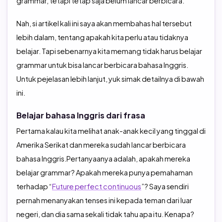
grammar, tetapi tetap saja belum lancar berbicara.
Nah, si artikel kali ini saya akan membahas hal tersebut
lebih dalam, tentang apakah kita perlu atau tidaknya
belajar. Tapi sebenarnya kita memang tidak harus belajar
grammar untuk bisa lancar berbicara bahasa Inggris.
Untuk pejelasan lebih lanjut, yuk simak detailnya di bawah
ini.
Belajar bahasa Inggris dari frasa
Pertama kalau kita melihat anak-anak kecil yang tinggal di
Amerika Serikat dan mereka sudah lancar berbicara
bahasa Inggris.Pertanyaanya adalah, apakah mereka
belajar grammar? Apakah mereka punya pemahaman
terhadap “
Future perfect continuous
”? Saya sendiri
pernah menanyakan tenses ini kepada teman dari luar
negeri, dan dia sama sekali tidak tahu apa itu. Kenapa?