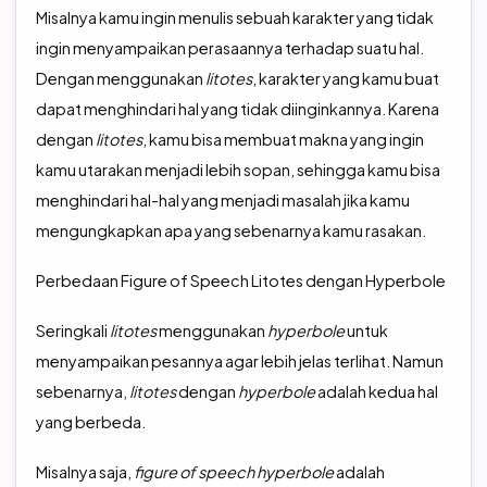
Misalnya kamu ingin menulis sebuah karakter yang tidak
ingin menyampaikan perasaannya terhadap suatu hal.
Dengan menggunakan
litotes
, karakter yang kamu buat
dapat menghindari hal yang tidak diinginkannya. Karena
dengan
litotes
, kamu bisa membuat makna yang ingin
kamu utarakan menjadi lebih sopan, sehingga kamu bisa
menghindari hal-hal yang menjadi masalah jika kamu
mengungkapkan apa yang sebenarnya kamu rasakan.
Perbedaan Figure of Speech Litotes dengan Hyperbole
Seringkali
litotes
menggunakan
hyperbole
untuk
menyampaikan pesannya agar lebih jelas terlihat. Namun
sebenarnya,
litotes
dengan
hyperbole
adalah kedua hal
yang berbeda.
Misalnya saja,
figure of speech hyperbole
adalah