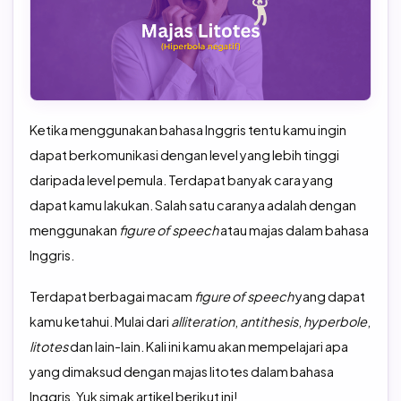
TOEFL Preparation
TOEFL IBT Home Edition
TOEIC Preparation
IELTS
IELTS Preparation
Ketika menggunakan bahasa Inggris tentu kamu ingin
dapat berkomunikasi dengan level yang lebih tinggi
daripada level pemula. Terdapat banyak cara yang
dapat kamu lakukan. Salah satu caranya adalah dengan
menggunakan
figure of speech
atau majas dalam bahasa
Inggris.
Terdapat berbagai macam
figure of speech
yang dapat
kamu ketahui. Mulai dari
alliteration
,
antithesis
,
hyperbole
,
litotes
dan lain-lain. Kali ini kamu akan mempelajari apa
yang dimaksud dengan majas litotes dalam bahasa
Inggris. Yuk simak artikel berikut ini!