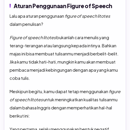
Aturan Penggunaan Figure of Speech
Lalu apa aturan penggunaan
figure of speech litotes
dalam penulisan?
Figure of speech litotes
bukanlah cara menulis yang
terang-terangan atau langsung kepada intinya. Bahkan
majas ini bisa membuat tulisanmu menjadi berbelit-belit.
Jika kamu tidak hati-hati, mungkin kamu akan membuat
pembaca menjadi kebingungan dengan apa yang kamu
coba tulis.
Meskipun begitu, kamu dapat tetap menggunakan
figure
of speech litotes
untuk meningkatkan kualitas tulisanmu
dalam bahasa Inggris dengan memperhatikan hal-hal
berikut ini:
Yang pertama, selalu menggunakan bentuk negatif.