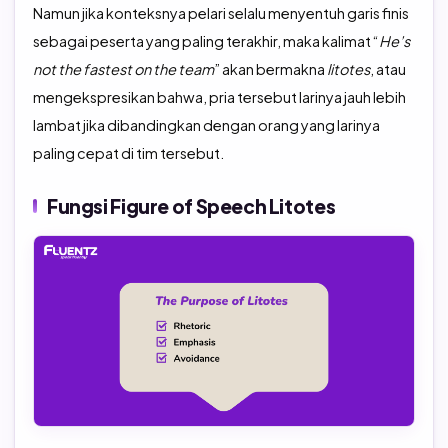
Namun jika konteksnya pelari selalu menyentuh garis finis
sebagai peserta yang paling terakhir, maka kalimat “
He’s
not the fastest on the team
” akan bermakna
litotes
, atau
mengekspresikan bahwa, pria tersebut larinya jauh lebih
lambat jika dibandingkan dengan orang yang larinya
paling cepat di tim tersebut.
Fungsi Figure of Speech Litotes