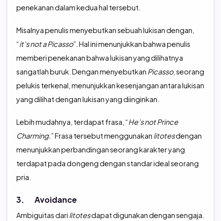
penekanan dalam kedua hal tersebut.
Misalnya penulis menyebutkan sebuah lukisan dengan,
“
it’s not a Picasso
”. Hal ini menunjukkan bahwa penulis
memberi penekanan bahwa lukisan yang dilihatnya
sangatlah buruk. Dengan menyebutkan
Picasso
, seorang
pelukis terkenal, menunjukkan kesenjangan antara lukisan
yang dilihat dengan lukisan yang diinginkan.
Lebih mudahnya, terdapat frasa, “
He’s not Prince
Charming.
” Frasa tersebut menggunakan
litotes
dengan
menunjukkan perbandingan seorang karakter yang
terdapat pada dongeng dengan standar ideal seorang
pria.
3. Avoidance
Ambiguitas dari
litotes
dapat digunakan dengan sengaja.