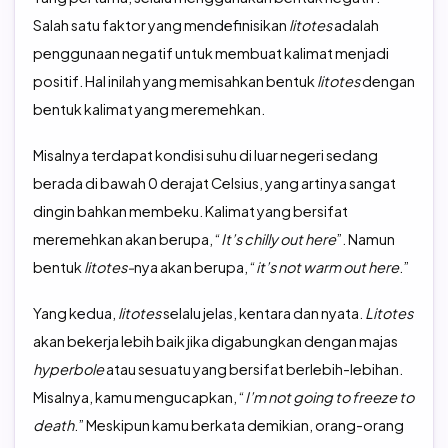
Salah satu faktor yang mendefinisikan
litotes
adalah
penggunaan negatif untuk membuat kalimat menjadi
positif. Hal inilah yang memisahkan bentuk
litotes
dengan
bentuk kalimat yang meremehkan.
Misalnya terdapat kondisi suhu di luar negeri sedang
berada di bawah 0 derajat Celsius, yang artinya sangat
dingin bahkan membeku. Kalimat yang bersifat
meremehkan akan berupa, “
It’s chilly out here
”. Namun
bentuk
litotes-
nya akan berupa, “
it’s not warm out here
.”
Yang kedua,
litotes
selalu jelas, kentara dan nyata.
Litotes
akan bekerja lebih baik jika digabungkan dengan majas
hyperbole
atau sesuatu yang bersifat berlebih-lebihan.
Misalnya, kamu mengucapkan, “
I’m not going to freeze to
death
.” Meskipun kamu berkata demikian, orang-orang