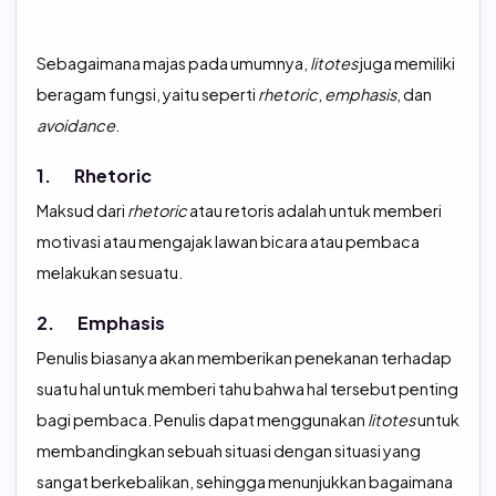
Sebagaimana majas pada umumnya,
litotes
juga memiliki
beragam fungsi, yaitu seperti
rhetoric
,
emphasis
, dan
avoidance
.
1. Rhetoric
Maksud dari
rhetoric
atau retoris adalah untuk memberi
motivasi atau mengajak lawan bicara atau pembaca
melakukan sesuatu.
2. Emphasis
Penulis biasanya akan memberikan penekanan terhadap
suatu hal untuk memberi tahu bahwa hal tersebut penting
bagi pembaca. Penulis dapat menggunakan
litotes
untuk
membandingkan sebuah situasi dengan situasi yang
sangat berkebalikan, sehingga menunjukkan bagaimana