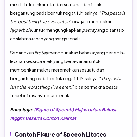
melebih-lebihkan nilai dari suatu hal dan tidak
bergantung pada bentuk negatif. Misalnya, “
This pasta is
the best thing I’ve ever eaten
” bisa jadi merupakan
hyperbole
, untuk mengungkapkan
pasta
yang disantap
adalah makanan yang sangat enak.
Sedangkan
litotes
menggunakan bahasa yang berlebih-
lebihan kepada efek yang berlawanan untuk
memberikan makna meremehkan sesuatu dan
bergantung pada bentuk negatif. Misalnya, “
The pasta
isn’t the worst thing I’ve eaten,
” bisa bermakna
pasta
tersebut rasanya cukup enak.
Baca Juga:
(Figure of Speech) Majas dalam Bahasa
Inggris Beserta Contoh Kalimat
Contoh Figure of Speech Litotes