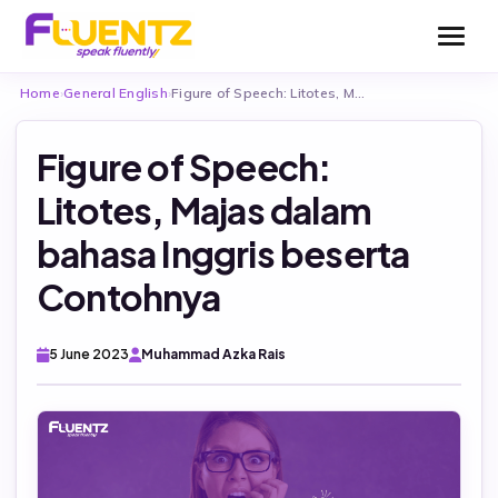
Home
›
General English
›
Figure of Speech: Litotes, Majas dalam bahasa…
Figure of Speech:
Litotes, Majas dalam
Be Fluentz Together
bahasa Inggris beserta
Contohnya
Be Fluentz Flexible
English For Kids
English For Teens
5 June 2023
Muhammad Azka Rais
Test Consultation
English for Adults
TOEFL (Fluentz English Test – FET)
English For Business
TOEFL ITP Official