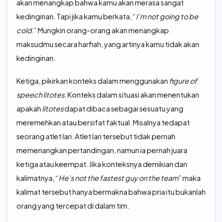
akan menangkap bahwa kamu akan merasa sangat
kedinginan. Tapi jika kamu berkata, “
I’m not going to be
cold
.” Mungkin orang-orang akan menangkap
maksudmu secara harfiah, yang artinya kamu tidak akan
kedinginan.
Ketiga, pikirkan konteks dalam menggunakan
figure of
speech litotes
. Konteks dalam situasi akan menentukan
apakah
litotes
dapat dibaca sebagai sesuatu yang
meremehkan atau bersifat faktual. Misalnya tedapat
seorang atlet lari. Atlet lari tersebut tidak pernah
memenangkan pertandingan, namun ia pernah juara
ketiga atau keempat. Jika konteksnya demikian dan
kalimatnya, “
He’s not the fastest guy on the team
” maka
kalimat tersebut hanya bermakna bahwa pria itu bukanlah
orang yang tercepat di dalam tim.