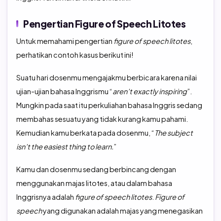
Pengertian Figure of Speech Litotes
Untuk memahami pengertian
figure of speech litotes
,
perhatikan contoh kasus berikut ini!
Suatu hari dosenmu mengajakmu berbicara karena nilai
ujian-ujian bahasa Inggrismu “
aren’t exactly inspiring
”.
Mungkin pada saat itu perkuliahan bahasa Inggris sedang
membahas sesuatu yang tidak kurang kamu pahami.
Kemudian kamu berkata pada dosenmu, “
The subject
isn’t the easiest thing to learn.
”
Kamu dan dosenmu sedang berbincang dengan
menggunakan majas litotes, atau dalam bahasa
Inggrisnya adalah
figure of speech litotes
.
Figure of
speech
yang digunakan adalah majas yang menegasikan