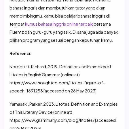
bahasa Inggris dan membutuhkan tutor yang akan
membimbingmu, kamu bisa belajar bahasa Inggris di
tempat
kursus bahasa Inggris online terbaik
bersama
Fluentz dan guru-guru yang asik. Di sana juga ada banyak
pilihan program yang sesuai dengan kebutuhan kamu.
Referensi:
Nordquist, Richard. 2019. Definition and Examples of
Litotes in English Grammar (online at)
https://www.thoughtco.com/litotes-figure-of-
speech-1691253 [accessed on 26 May 2023]
Yamasaki, Parker. 2023. Litotes: Definition and Examples
of This Literary Device (online at)
https://www.grammarly.com/blog/litotes/ [accessed
on 26 May 2023]