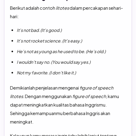
Berikut adalah contoh
litotes
dalam percakapan sehari-
hari:
It’s not bad. (It’s good.)
It’s not rocket science. (It’s easy.)
He’s not as young as he used to be. (He’s old.)
I wouldn’t say no. (You would say yes.)
Not my favorite. (I don’t like it.)
Demikianlah penjelasan mengenai
figure of speech
litotes
. Dengan menggunakan
figure of speech
, kamu
dapat meningkatkan kualitas bahasa Inggrismu.
Sehingga kemampuanmu berbahasa Inggris akan
meningkat.
Kalau pun kamu merasa ingin tahu lebih lanjut tentang