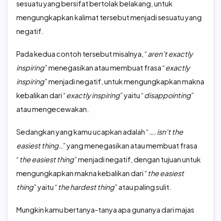
sesuatu yang bersifat bertolak belakang, untuk
mengungkapkan kalimat tersebut menjadi sesuatu yang
negatif.
Pada kedua contoh tersebut misalnya, “
aren’t exactly
inspiring
” menegasikan atau membuat frasa “
exactly
inspiring
” menjadi negatif, untuk mengungkapkan makna
kebalikan dari “
exactly inspiring
” yaitu “
disappointing
”
atau mengecewakan.
Sedangkan yang kamu ucapkan adalah “
…. isn’t the
easiest thing..
” yang menegasikan atau membuat frasa
“
the easiest thing
” menjadi negatif, dengan tujuan untuk
mengungkapkan makna kebalikan dari “
the easiest
thing
” yaitu “
the hardest thing
” atau paling sulit.
Mungkin kamu bertanya-tanya apa gunanya dari majas