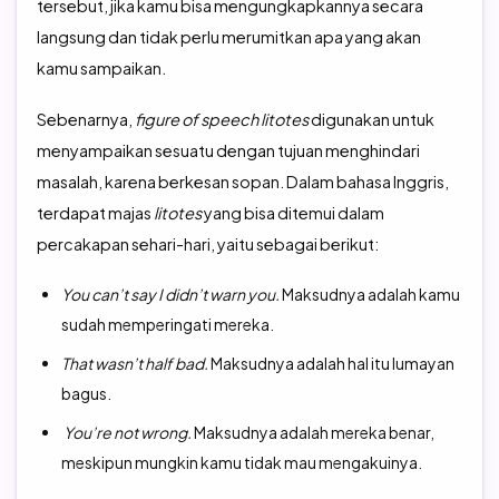
tersebut, jika kamu bisa mengungkapkannya secara
langsung dan tidak perlu merumitkan apa yang akan
kamu sampaikan.
Sebenarnya,
figure of speech litotes
digunakan untuk
menyampaikan sesuatu dengan tujuan menghindari
masalah, karena berkesan sopan. Dalam bahasa Inggris,
terdapat majas
litotes
yang bisa ditemui dalam
percakapan sehari-hari, yaitu sebagai berikut:
You can’t say I didn’t warn you.
Maksudnya adalah kamu
sudah memperingati mereka.
That wasn’t half bad
.
Maksudnya adalah hal itu lumayan
bagus.
You’re not wrong.
Maksudnya adalah mereka benar,
meskipun mungkin kamu tidak mau mengakuinya.