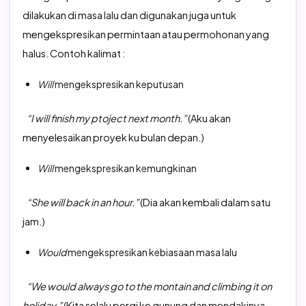
dilakukan di masa lalu dan digunakan juga untuk
mengekspresikan permintaan atau permohonan yang
halus. Contoh kalimat :
Will
mengekspresikan keputusan
“I will finish my ptoject next month.”
(Aku akan
menyelesaikan proyek ku bulan depan.)
Will
mengekspresikan kemungkinan
“She will back in an hour.”
(Dia akan kembali dalam satu
jam.)
Would
mengekspresikan kebiasaan masa lalu
“We would always go to the montain and climbing it on
holiday.”
(Kita selalu pergi ke gunung dan mendakinya