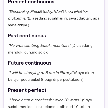
Present continuous
“She is being difficult today. I don’t know what her
problem is.”
(Dia sedang susah hari ini, saya tidak tahu apa
masalahnya.)
Past continuous
“He was climbing Salak mountain.”
(Dia sedang
mendaki gunung salak.)
Future continuous
“I will be studying at 8 am in library.”
(Saya akan
belajar pada pukul 8 pagi di perpustakaan.)
Present perfect
“I have been a teacher for over 10 years
.” (Saya
sudah menjadi guru selama lebih dari 10 tahun.)