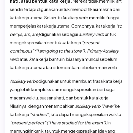
hati, atau bentuk kata kerja.
Mereka tidak memiliki arti
sendiri tetapi digunakan untuk memodifikasi makna dari
kata kerja utama. Selain itu Auxiliary verb memiliki fungsi
memperjelas kata kerja utama. Contohnya, kata kerja
“to
be” (is, am, are)
digunakan sebagai
auxiliary verb
untuk
mengekspresikan bentuk kata kerja
“present
continuous” (“I am going to the store”). Primary Auxiliary
verb
atau
k
ata kerja bantu ini biasanya muncul sebelum
kata kerja utama atau ditempatkan sebelum main verb.
Auxiliary verbs
digunakan untuk membuat frasa kata kerja
yang lebih kompleks dan mengekspresikan berbagai
macam waktu, suasana hati, dan bentuk kata kerja.
Misalnya, dengan menambahkan
auxiliary verb “have”
ke
kata kerja
“studied”
, kita dapat mengekspresikan waktu
“present perfect” (“I have studied for the exam”)
. Ini
memungkinkan kita untuk mengekspresikan ide yang