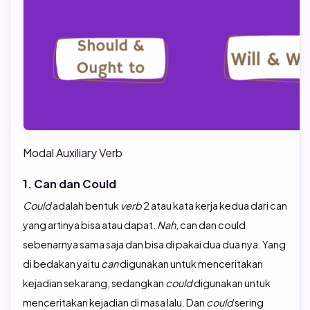
Modal Auxiliary Verb
1. Can dan Could
Could
adalah bentuk
verb
2 atau kata kerja kedua dari can
yang artinya bisa atau dapat.
Nah
, can dan could
sebenarnya sama saja dan bisa di pakai dua dua nya. Yang
di bedakan yaitu
can
digunakan untuk menceritakan
kejadian sekarang, sedangkan
could
digunakan untuk
menceritakan kejadian di masa lalu. Dan
could
sering