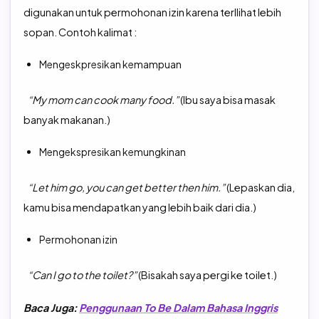
digunakan untuk permohonan izin karena terllihat lebih
sopan. Contoh kalimat :
Mengeskpresikan kemampuan
“My mom can cook many food.”
(Ibu saya bisa masak
banyak makanan.)
Mengekspresikan kemungkinan
“Let him go, you can get better then him.”
(Lepaskan dia,
kamu bisa mendapatkan yang lebih baik dari dia.)
Permohonan izin
“Can I go to the toilet?”
(Bisakah saya pergi ke toilet.)
Baca Juga:
Penggunaan To Be Dalam Bahasa Inggris