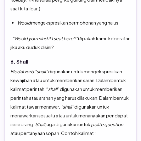
saat kita libur.)
Would
mengekspresikan permohonan yang halus
“Would you mind if I seat here?”
(Apakah kamu keberatan
jika aku duduk disini?
6. Shall
Modal verb “shall”
digunakan untuk mengekspresikan
kewajiban atau untuk memberikan saran. Dalam bentuk
kalimat perintah, “
shall
” digunakan untuk memberikan
perintah atau arahan yang harus dilakukan. Dalam bentuk
kalimat tawar menawar,
“shall”
digunakan untuk
menawarkan sesuatu atau untuk menanyakan pendapat
seseorang.
Shall
juga digunakan untuk
polite question
atau pertanyaan sopan. Contoh kalimat :