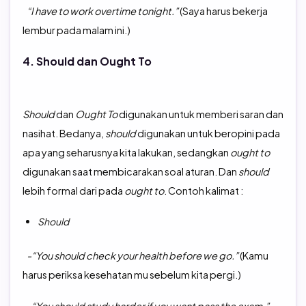
“I have to work overtime tonight.”
(Saya harus bekerja
lembur pada malam ini.)
4. Should dan Ought To
Should
dan
Ought To
digunakan untuk memberi saran dan
nasihat. Bedanya,
should
digunakan untuk beropini pada
apa yang seharusnya kita lakukan, sedangkan
ought to
digunakan saat membicarakan soal aturan. Dan
should
lebih formal dari pada
ought to
. Contoh kalimat :
Should
-“You should check your health before we go.”
(Kamu
harus periksa kesehatan mu sebelum kita pergi.)
-“You should study harder if you want pass the exam.”