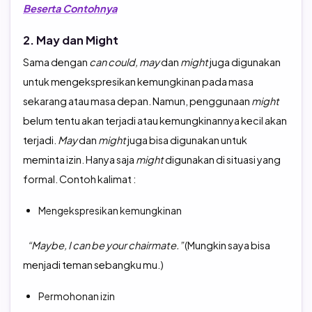
Beserta Contohnya
2. May dan Might
Sama dengan
can could, may
dan
might
juga digunakan
untuk mengekspresikan kemungkinan pada masa
sekarang atau masa depan. Namun, penggunaan
might
belum tentu akan terjadi atau kemungkinannya kecil akan
terjadi.
May
dan
might
juga bisa digunakan untuk
meminta izin. Hanya saja
might
digunakan di situasi yang
formal. Contoh kalimat :
Mengekspresikan kemungkinan
“Maybe, I can be your chairmate.”
(Mungkin saya bisa
menjadi teman sebangku mu.)
Permohonan izin