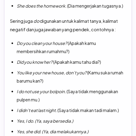
She does the homework.
(Dia mengerjakan tugasnya.)
Sering juga
do
digunakan untuk kalimat tanya, kalimat
negatif dan juga jawaban yang pendek, contohnya :
Do you clean your house?
(Apakah kamu
membersihkan rumahmu?)
Did you know her?
(Apakah kamu tahu dia?)
You like your new house, don’t you?
(Kamu suka rumah
barumu kan?)
I do not use your bolpoin.
(Saya tidak menggunakan
pulpen mu.)
I didn’t eat last night.
(Saya tidak makan tadi malam.)
Yes, I do. (Ya, saya bersedia.)
Yes, she did. (Ya, dia melakukannya.)