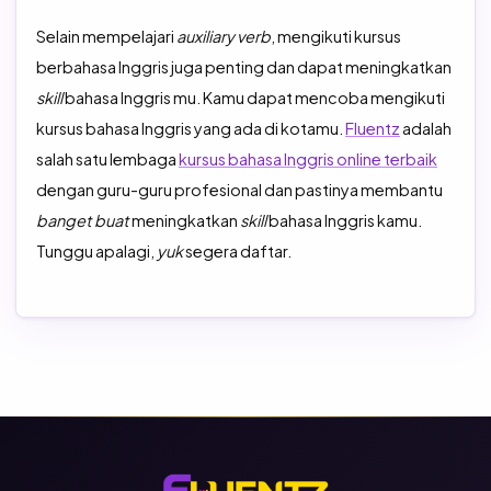
Selain mempelajari
auxiliary verb
, mengikuti kursus
berbahasa Inggris juga penting dan dapat meningkatkan
skill
bahasa Inggris mu. Kamu dapat mencoba mengikuti
kursus bahasa Inggris yang ada di kotamu.
Fluentz
adalah
salah satu lembaga
kursus bahasa Inggris online terbaik
dengan guru-guru profesional dan pastinya membantu
banget buat
meningkatkan
skill
bahasa Inggris kamu.
Tunggu apalagi,
yuk
segera daftar.