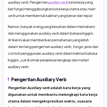
auxiliary verb.
Pengertian
auxiliary verb
kata kerja yang
berfungsi menggabungkan kata kerja utama atau
main
verb
untuk membentuk kalimat yang benar dan tepat.
Namun, banyak orang yang kesulitan dalam memahami
dan menggunakan
auxiliary verb
dalam bahasa Inggris.
Artikel ini akan memberikan pemahaman yang lebih
dalam tentang pengertian auxiliary verb, fungsi, jenis dan
contoh penggunaan
auxiliary verb
dalam kalimat bahasa
Inggris,
yuk
di simak penjelasan lengkap dari materi
auxiliary verb.
Pengertian Auxiliary Verb
Pengertian Auxiliary verb
adalah kata kerja yang
digunakan untuk membantu melengkapi kata kerja
utama dalam mengekspresikan waktu, suasana