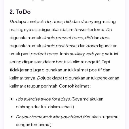
2. To Do
Do
dapat meliputi
do, does, did,
dan
done
yang masing
masing nya bisa digunakan dalam
tenses
tertentu.
Do
digunakan untuk
simple present tense, did
dan
does
digunakan untuk
simple past tense
, dan
done
digunakan
untuk past
perfect tense.
Jenis
auxiliary verb
yang satu ini
sering digunakan dalam bentuk kalimat negatif. Tapi
tidak jarang juga digunakan untuk kalimat positif dan
kalimat tanya.
Do
juga dapat digunakan untuk penekanan
kalimat ataupun perintah. Contoh kalimat :
I do exercise twice for a days.
(Saya melakukan
olahraga dua kali dalam sehari.)
Do your homework with your friend.
(Kerjakan tugasmu
dengan temanmu.)