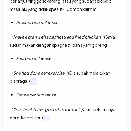
berlanjut hingga sekarang, atau yang sudah selesai di
masa lalu yang tidak spesifik. Contoh kalimat :
Present perfect tense
“I have eaten with spaghetti and fried chicken.”
(Saya
sudah makan dengan spaghetti dan ayam goreng.)
Past perfect tense
“She had done her exercise.”
(Dia sudah melakukan
olahraga.)
Future perfect tense
“You should have go to the doctor.”
(Kamu seharusnya
pergi ke dokter.)