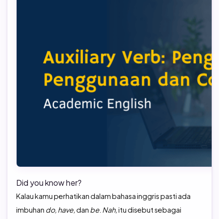
TOEFL Preparation
TOEFL IBT Home Edition
TOEIC Preparation
IELTS
IELTS Preparation
Did you know her?
Kalau kamu perhatikan dalam bahasa inggris pasti ada
imbuhan
do, have,
dan
be
.
Nah,
itu disebut sebagai