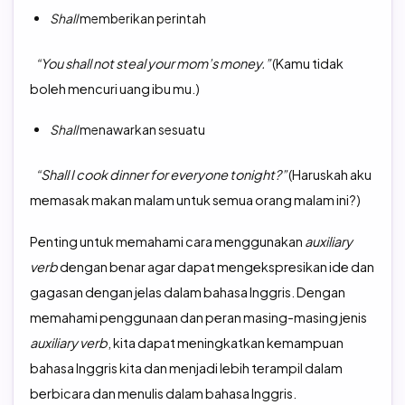
Shall
memberikan perintah
“You shall not steal your mom’s money.”
(Kamu tidak
boleh mencuri uang ibu mu.)
Shall
menawarkan sesuatu
“Shall I cook dinner for everyone tonight?”
(Haruskah aku
memasak makan malam untuk semua orang malam ini?)
Penting untuk memahami cara menggunakan
auxiliary
verb
dengan benar agar dapat mengekspresikan ide dan
gagasan dengan jelas dalam bahasa Inggris. Dengan
memahami penggunaan dan peran masing-masing jenis
auxiliary verb
, kita dapat meningkatkan kemampuan
bahasa Inggris kita dan menjadi lebih terampil dalam
berbicara dan menulis dalam bahasa Inggris.