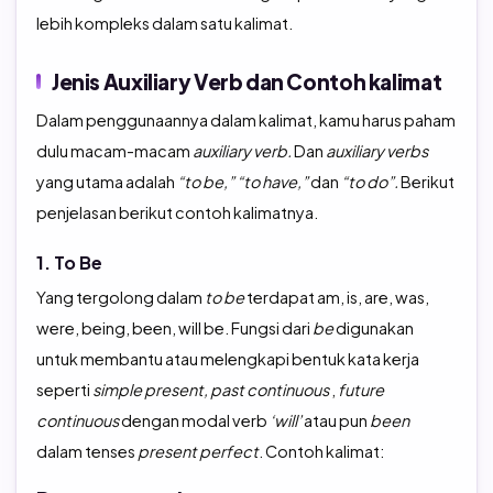
lebih kompleks dalam satu kalimat.
Jenis Auxiliary Verb dan Contoh kalimat
Dalam penggunaannya dalam kalimat, kamu harus paham
dulu macam-macam
auxiliary verb.
Dan
auxiliary verbs
yang utama adalah
“to be,” “to have,”
dan
“to do”.
Berikut
penjelasan berikut contoh kalimatnya.
1. To Be
Yang tergolong dalam
to
be
terdapat am, is, are, was,
were, being, been, will be. Fungsi dari
be
digunakan
untuk membantu atau melengkapi bentuk kata kerja
seperti
simple present, past continuous
,
future
continuous
dengan modal verb
‘will’
atau pun
been
dalam tenses
present perfect
. Contoh kalimat: