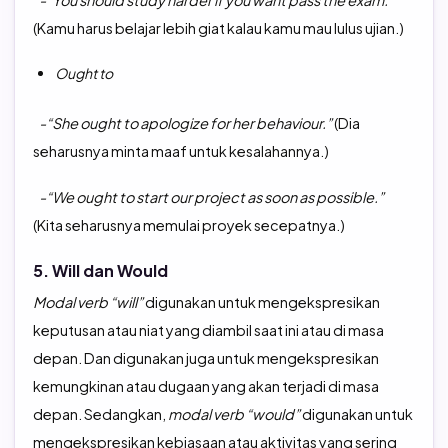
(Kamu harus belajar lebih giat kalau kamu mau lulus ujian.)
Ought to
-“She ought to apologize for her behaviour.”
(Dia
seharusnya minta maaf untuk kesalahannya.)
-“We ought to start our project as soon as possible.”
(Kita seharusnya memulai proyek secepatnya.)
5. Will dan Would
Modal verb “will”
digunakan untuk mengekspresikan
keputusan atau niat yang diambil saat ini atau di masa
depan. Dan digunakan juga untuk mengekspresikan
kemungkinan atau dugaan yang akan terjadi di masa
depan. Sedangkan,
modal verb “would”
digunakan untuk
mengekspresikan kebiasaan atau aktivitas yang sering