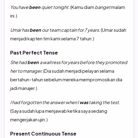
You have
been
quiet tonight.
(Kamu diam
banget
malam
ini.)
Umar has
been
our team captain for 7 years.
(Umar sudah
menjadi kapten tim kami selama 7 tahun.)
Past Perfect Tense
She had
been
a waitress for years before they promoted
her to manager.
(Dia sudah menjadi pelayan selama
bertahun-tahun sebelum mereka mempromosikan dia
jadi manajer.)
I had forgotten the answer when I
was
taking the test.
(Saya sudah lupa menjawab ketika saya sedang
mengerjakan ujin.)
Present Continuous Tense