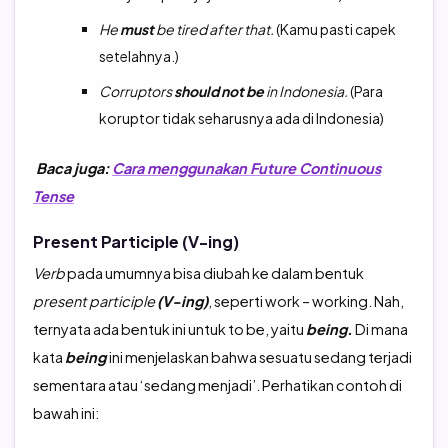
He
must
be tired after that.
(Kamu pasti capek
setelahnya.)
Corruptors
should not be
in Indonesia.
(Para
koruptor tidak seharusnya ada di Indonesia)
Baca juga:
Cara menggunakan Future Continuous
Tense
Present Participle (V-ing)
Verb
pada umumnya bisa diubah ke dalam bentuk
present participle
(V-ing)
, seperti work – working. Nah,
ternyata ada bentuk ini untuk to be, yaitu
being.
Di mana
kata
being
ini menjelaskan bahwa sesuatu sedang terjadi
sementara atau ‘sedang menjadi’. Perhatikan contoh di
bawah ini: