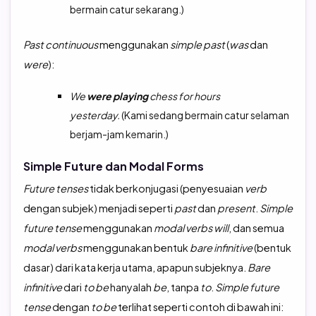
bermain catur sekarang.)
Past continuous
menggunakan
simple past
(
was
dan
were
):
We
were playing
chess for hours
yesterday.
(Kami sedang bermain catur selaman
berjam-jam kemarin.)
Simple Future dan Modal Forms
Future tenses
tidak berkonjugasi (penyesuaian
verb
dengan subjek) menjadi seperti
past
dan
present
.
Simple
future tense
menggunakan
modal verbs will
, dan semua
modal verbs
menggunakan bentuk
bare infinitive
(bentuk
dasar) dari kata kerja utama, apapun subjeknya.
Bare
infinitive
dari
to be
hanyalah
be
, tanpa
to
.
Simple future
tense
dengan
to be
terlihat seperti contoh di bawah ini: