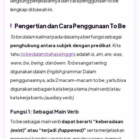
langsung penjelasannya dan cara penggunaan to be
lengkap di bawah ini.
Pengertian dan Cara Penggunaan To Be
To be dalam kalimat
pada dasarnya berfungsi sebagai
penghubung antara subjek dengan predikat
. Kita
tahu
to be
dalam bahasa Inggris
adalah
is, am, are, was
,
were, be, being, dan been. To be
sangat sering
digunakan dalam
English grammar.
Dalam
penggunaannya, ada 2 macam-macam to be, yaitu bisa
digunakan sebagain kata kerja utama
(main verb)
atau
kata kerja bantu
(auxiliary verb).
Fungsi 1: Sebagai Main Verb
To be sebagai
main verb
dapat berarti “keberadaan
(exist)
” atau “terjadi
(happened)
”
serta menjelaskan
mengenai kondisi yang tetap, misalnya nama, tempat,