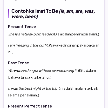
Contoh kalimat To Be
(is, am, are, was,
were, been)
Present Tense
She
is
a natural-born leader.
(Dia adalah pemimpin alami.)
I
am
freezing in this outfit.
(Saya kedinginan pakai pakaian
ini.)
Past Tense
We
were
in danger without even knowing it.
(Kita dalam
bahaya tanpa kita ketahui.)
It
was
the best night of the trip.
(Ini adalah malam terbaik
selama perjalanan.)
Present Perfect Tense