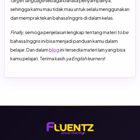
target language
sebagai bahasa penyampainya,
sehingga kamu mau tidak mau untuk selalu menggunakan
dan mempraktekan bahasa Inggris di dalam kelas.
Finally
, semoga penjelasan lengkap tentang materi
to be
bahasa Inggris ini bisa menjadi panduan kamu dalam
belajar. Dan dalam
blog
ini tersedia materi lain yang bisa
kamu pelajari. Terima kasih
ya English learners
!