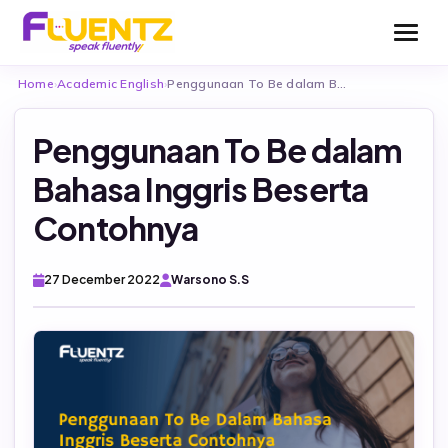
Home
›
Academic English
›
Penggunaan To Be dalam Bahasa Inggris Beserta…
Penggunaan To Be dalam
Bahasa Inggris Beserta
Be Fluentz Together
Contohnya
Be Fluentz Flexible
English For Kids
27 December 2022
Warsono S.S
English For Teens
Test Consultation
English for Adults
TOEFL (Fluentz English Test – FET)
English For Business
TOEFL ITP Official