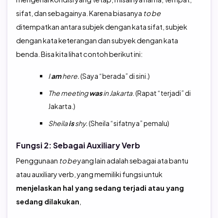
sifat, dan sebagainya. Karena biasanya
to be
ditempatkan antara subjek dengan kata sifat, subjek
dengan kata keterangan dan subyek dengan kata
benda. Bisa kita lihat contoh berikut ini:
I
am
here.
(Saya “berada” di sini.)
The meeting
was
in Jakarta
. (Rapat “terjadi” di
Jakarta.)
Sheila
is
shy.
(Sheila “sifatnya” pemalu)
Fungsi 2: Sebagai Auxiliary Verb
Penggunaan
to be
yang lain adalah sebagai ata bantu
atau auxiliary verb, yang memiliki fungsi untuk
menjelaskan hal yang sedang terjadi atau yang
sedang dilakukan
,