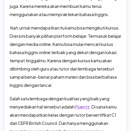
juga. Karena mereka akan membuat kamu terus
menggunakan atau mempraktekan bahasa Inggris.
Nah,
untuk mendapatkan itu kamu bisa mengikuti kursus.
Di era ini banyak pilihan platform belajar. Termasuk belajar
dengan media online. Kamu bisa mulai mencari kursus
bahasa Inggris online terbaik yang dekat dengan lokasi
tempat tinggalmu. Karena dengan kursus kamu akan
dibimbing oleh guru atau tutor dari lembaga tersebut
sampai benar-benar paham materi dan bisa berbahasa
Inggris dengan lancar.
Salah satu lembaga dengan kualitas yang baik yang
menyediakan hal tersebut adalah
Fluentz
. Di sana kamu
akan mendapatkan kelas dengan tutor bersertifikat C1
dari CEFR British Council. Dan hanya menggunakan