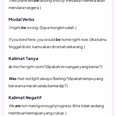
Their plane will
be
landing shortly.
(Pesawat mereka akan
mendarat segera.)
Modal Verbs
I might
be
wrong.
(Saya mungkin salah.)
If you lived here, you would
be
home right now.
(Jika kamu
tinggal di sini, kamu akan di rumah sekarang.)
Kalimat Tanya
Is
this the right room?
(Apakah ini ruangan yang benar?)
Was
that red light always flashing?
(Apakah lampu yang
berwarna merah selalu berkedip?)
Kalimat Negatif
We
are
not making enough progress.
(Kita tidak sedang
membuat kemajuan yang cukup.)