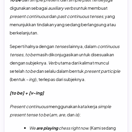
digunakan sebagai
auxiliary verbs
untuk membuat
present continuous
dan
past continuous tenses
, yang
menunjukkan tindakan yang sedang berlangsung atau
berkelanjutan.
Seperti halnya dengan
tenses
lainnya, dalam
continuous
tenses
,
to be
masih dikonjugasikan untuk disesuaikan
dengan subjeknya.
Verb
utama dari kalimat muncul
setelah
to
be
dan selalu dalam bentuk
present participle
(bentuk
– ing
), terlepas dari subjeknya.
[to be] + [v-ing]
Present continuous
menggunakan kata kerja
simple
present
tense to be
(
am, are,
dan
is
):
We
are playing
chess right now.
(Kami sedang