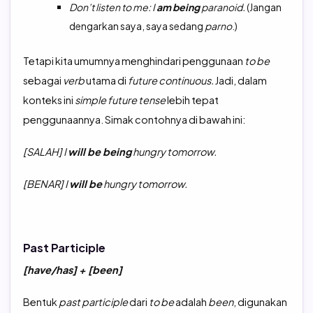
Don’t listen to me: I
am
being
paranoid.
(Jangan
dengarkan saya, saya sedang
parno
.)
Tetapi kita umumnya menghindari penggunaan
to
be
sebagai
verb
utama di
future continuous.
Jadi, dalam
konteks ini
simple future tense
lebih tepat
penggunaannya. Simak contohnya di bawah ini:
[SALAH] I
will be being
hungry tomorrow.
[BENAR] I
will be
hungry tomorrow.
Past Participle
[have/has] + [been]
Bentuk
past participle
dari
to be
adalah
been
, digunakan