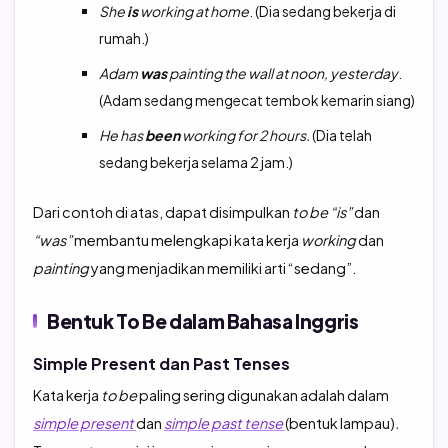
She
is
working at home
. (Dia sedang bekerja di
rumah.)
Adam
was
painting the wall at noon, yesterday
.
(Adam sedang mengecat tembok kemarin siang)
He has
been
working for 2 hours.
(Dia telah
sedang bekerja selama 2 jam.)
Dari contoh di atas, dapat disimpulkan
to be “is”
dan
“was”
membantu melengkapi kata kerja
working
dan
painting
yang menjadikan memiliki arti “sedang”.
Bentuk To Be dalam Bahasa Inggris
Simple Present dan Past Tenses
Kata kerja
to be
paling sering digunakan adalah dalam
simple present
dan
simple past tense
(bentuk lampau)
.