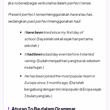
jika
to be
sebagai
verb
utama dalam
perfect tense.
Present perfect tense
menggunakan
have
atau
has
,
sedangkan
past perfect
menggunakan
had
:
I
have been
tired since my first day of
school.
(Saya lelah sekali sejak hari pertama
sekolah.)
It
had been
a bad day even before it started
raining.
(Sudah menjadi hari yang buruk sebelum
mulai hujan.)
He has been joined the most popular team in
Europe since 3 months ago.
(Dia telah
bergabung dengan tim terpopuler di Eropa sejak
3 bulan yang lalu.)
Aturan To Be dalam Grammar