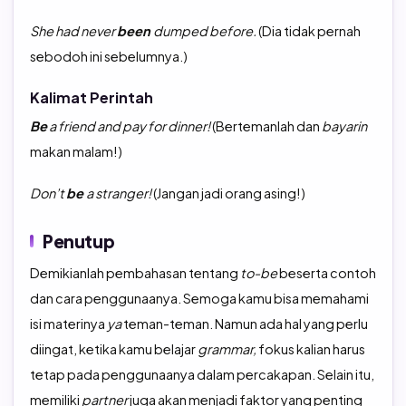
She had never
been
dumped before.
(Dia tidak pernah
sebodoh ini sebelumnya.)
Kalimat Perintah
Be
a friend and pay for dinner!
(Bertemanlah dan
bayarin
makan malam!)
Don’t
be
a stranger!
(Jangan jadi orang asing!)
Penutup
Demikianlah pembahasan tentang
to-be
beserta contoh
dan cara penggunaanya. Semoga kamu bisa memahami
isi materinya
ya
teman-teman. Namun ada hal yang perlu
diingat, ketika kamu belajar
grammar,
fokus kalian harus
tetap pada penggunaanya dalam percakapan. Selain itu,
memiliki
partner
juga akan menjadi faktor yang penting