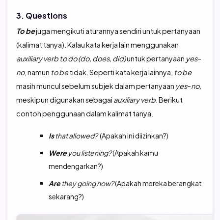
3. Questions
To
be
juga mengikuti aturannya sendiri untuk pertanyaan
(kalimat tanya). Kalau kata kerja lain menggunakan
auxiliary
verb
to
do (do, does, did)
untuk pertanyaan
yes
–
no
, namun
to
be
tidak. Seperti kata kerja lainnya,
to
be
masih muncul sebelum subjek dalam pertanyaan
yes
–
no,
meskipun digunakan sebagai
auxiliary
verb.
Berikut
contoh penggunaan dalam kalimat tanya.
Is
that allowed?
(Apakah ini diizinkan?)
Were
you listening?
(Apakah kamu
mendengarkan?)
Are
they going now?
(Apakah mereka berangkat
sekarang?)