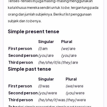
Tenses-tenses ini juga masing-masing menggunakan
kata khusus mereka sendiri untuk
to be
, tergantung pada
orang dan jumlah subjeknya. Berikut list penggunaan
subjek dan
to be
nya.
Simple present tense
Singular
Plural
First person
(I)
am
(we)
are
Second person
(you)
are
(you)
are
Third person
(he/she/it)
is
(they)
are
Simple past tense
Singular
Plural
First person
(I)
was
(we)
were
Second person
(you)
were
(you)
were
Third person
(he/she/it)
was
(they)
were
To be
dari
simple present
dan
simple past tense
juga