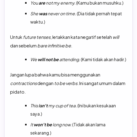
You
are
not my enemy.
(Kamu bukan musuhku.)
She
was
never on time.
(Dia tidak pernah tepat
waktu.)
Untuk
future
tenses
, letakkan kata negatif setelah
will
dan sebelum
bare
infinitive
be
.
We
will
not
be
attending.
(Kami tidak akan hadir.)
Jangan lupa bahwa kamu bisa menggunakan
contractions
dengan
to
be
verbs
. Ini sangat umum dalam
pidato.
This
isn’t
my cup of tea.
(Ini bukan kesukaan
saya.)
It
won’t be
long now.
(Tidak akan lama
sekarang.)