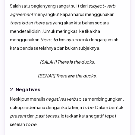
Salah satu bagian yang sangat sulit dari
subject-verb
agreement
menyangkut kapan harus menggunakan
there is
dan
there are
yang akan kita bahas secara
mendetail disini. Untuk meringkas, ketika kita
menggunakan
there
,
to be
–
nya cocok dengan jumlah
kata benda setelahnya dan bukan subjeknya.
[SALAH] There
is
the ducks.
[BENAR] There
are
the ducks.
2. Negatives
Meskipun menulis
negatives
verbs
bisa membingungkan,
cukup sederhana dengan kata kerja
to
be
. Dalam bentuk
present
dan
past
tenses
, letakkan kata negatif tepat
setelah
to
be
.