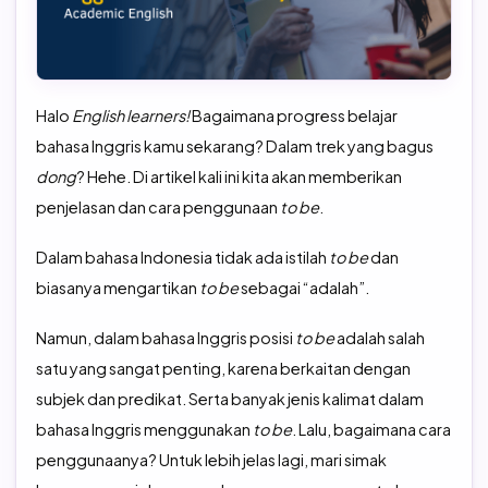
TOEFL Preparation
TOEFL IBT Home Edition
TOEIC Preparation
IELTS
Halo
English learners!
Bagaimana progress belajar
IELTS Preparation
bahasa Inggris kamu sekarang? Dalam trek yang bagus
dong
? Hehe. Di artikel kali ini kita akan memberikan
penjelasan dan cara penggunaan
to be
.
Dalam bahasa Indonesia tidak ada istilah
to be
dan
biasanya mengartikan
to be
sebagai “adalah”.
Namun, dalam bahasa Inggris posisi
to be
adalah salah
satu yang sangat penting, karena berkaitan dengan
subjek dan predikat. Serta banyak jenis kalimat dalam
bahasa Inggris menggunakan
to be
. Lalu, bagaimana cara
penggunaanya? Untuk lebih jelas lagi, mari simak