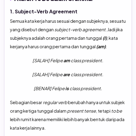
1. Subject-Verb Agreement
Semua kata kerja harus sesuai dengan subjeknya, sesuatu
yang disebut dengan
subject-verb agreement
. Jadi jika
subjeknya adalah orang pertama dan tunggal
(I)
, kata
kerjanya harus orang pertama dan tunggal
(am)
.
[SALAH] Felipe
am
class president.
[SALAH] Felipe
are
class president.
[BENAR] Felipe
is
class president.
Sebagian besar
regular
verb
berubah hanya untuk subjek
orang ketiga tunggal dalam
present tense
, tetapi
to be
lebih rumit karena memiliki lebih banyak bentuk daripada
kata kerja lainnya.