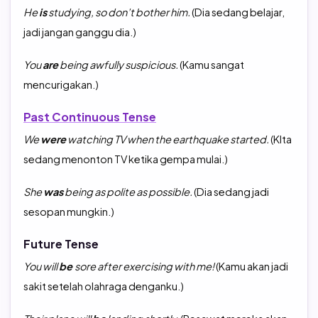
He
is
studying, so don’t bother him.
(Dia sedang belajar,
jadi jangan ganggu dia.)
You
are
being awfully suspicious.
(Kamu sangat
mencurigakan.)
Past Continuous Tense
We
were
watching TV when the earthquake started.
(KIta
sedang menonton TV ketika gempa mulai.)
She
was
being as polite as possible.
(Dia sedang jadi
sesopan mungkin.)
Future Tense
You will
be
sore after exercising with me!
(Kamu akan jadi
sakit setelah olahraga denganku.)