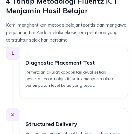
4 Tahap Metodologi Fluentz ICT
2. Executive Report Writing
mencapai kesepakatan komersial internasional
yang menguntungkan kedua belah pihak.
Menjamin Hasil Belajar
Konsultasikan Silabus Level 3 via
Panduan menyusun ringkasan laporan
WhatsApp
operasional and proposal bisnis berdampak tinggi
2. Cross-Cultural Leadership Dialogue
untuk meyakinkan pembaca mengenai nilai
Kami menghentikan metode belajar teoritis dan mengawal
strategis dari rekomendasi yang diajukan.
perjalanan tim Anda melalui ekosistem pelatihan yang
Manajemen komunikasi lintas budaya untuk
Konsultasikan Silabus Level 4 via
terstruktur sejak hari pertama.
memimpin tim multinasional, menyelaraskan visi
WhatsApp
ekspansi regional, serta mengelola dinamika kerja
1
dalam ekosistem korporasi global.
Konsultasikan Silabus Level 5 via
Diagnostic Placement Test
WhatsApp
Pemetaan akurat kapabilitas awal setiap
peserta secara objektif untuk menjamin akurasi
Konsultasikan Silabus Level 6 via
penempatan level kelas yang tepat.
WhatsApp
2
Structured Delivery
Sesi pembelajaran interaktif berbasis studi kasus