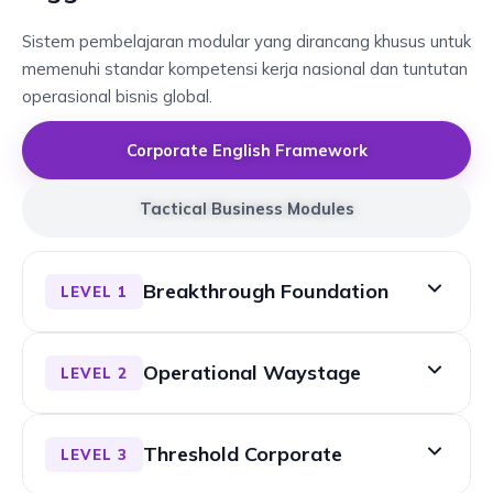
Sistem pembelajaran modular yang dirancang khusus untuk
memenuhi standar kompetensi kerja nasional dan tuntutan
operasional bisnis global.
Corporate English Framework
Tactical Business Modules
Breakthrough Foundation
LEVEL 1
MATERI UTAMA:
Operational Waystage
LEVEL 2
1. Professional Greetings & Introductions
MATERI UTAMA:
Membangun kepercayaan diri dasar dalam
Threshold Corporate
LEVEL 3
memperkenalkan diri, memaparkan profil aktivitas