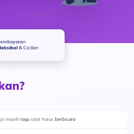
embayaran
leksibel
& Cicilan
kan?
api masih
ragu
saat harus
berbicara