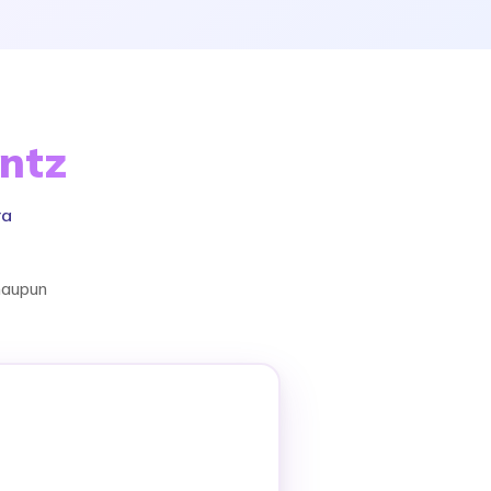
entz
ra
maupun