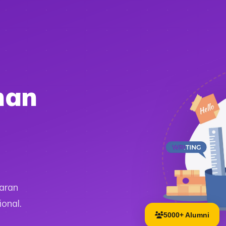
han
aran
onal.
5000+ Alumni