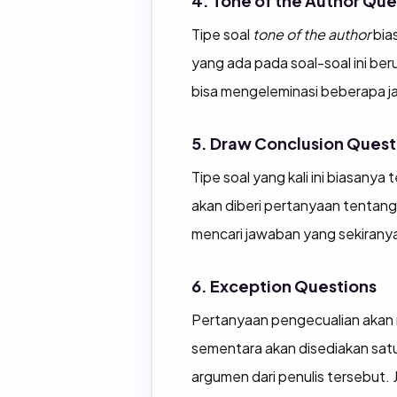
4. Tone of the Author Que
Tipe soal
tone of the author
bia
yang ada pada soal-soal ini be
bisa mengeleminasi beberapa j
5. Draw Conclusion Quest
Tipe soal yang kali ini biasanya
akan diberi pertanyaan tentan
mencari jawaban yang sekiranya
6. Exception Questions
Pertanyaan pengecualian akan m
sementara akan disediakan satu
argumen dari penulis tersebut. J