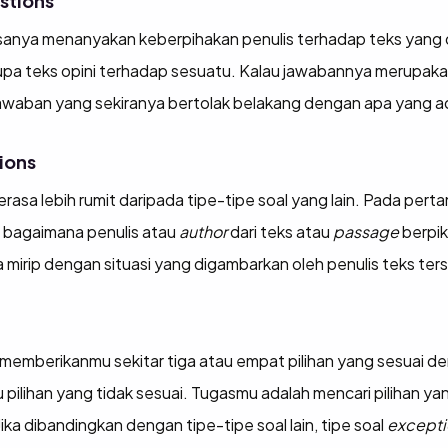
stions
sanya menanyakan keberpihakan penulis terhadap teks yang di
rupa teks opini terhadap sesuatu. Kalau jawabannya merupaka
awaban yang sekiranya bertolak belakang dengan apa yang ad
ions
 terasa lebih rumit daripada tipe-tipe soal yang lain. Pada per
g bagaimana penulis atau
author
dari teks atau
passage
berpik
 mirip dengan situasi yang digambarkan oleh penulis teks ter
emberikanmu sekitar tiga atau empat pilihan yang sesuai de
 pilihan yang tidak sesuai. Tugasmu adalah mencari pilihan y
ika dibandingkan dengan tipe-tipe soal lain, tipe soal
excepti