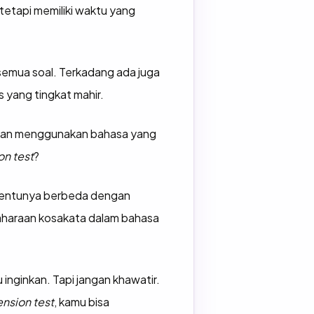
tetapi memiliki waktu yang
semua soal. Terkadang ada juga
 yang tingkat mahir.
ng dan menggunakan bahasa yang
n test
?
s tentunya berbeda dengan
haraan kosakata dalam bahasa
nginkan. Tapi jangan khawatir.
nsion test
, kamu bisa