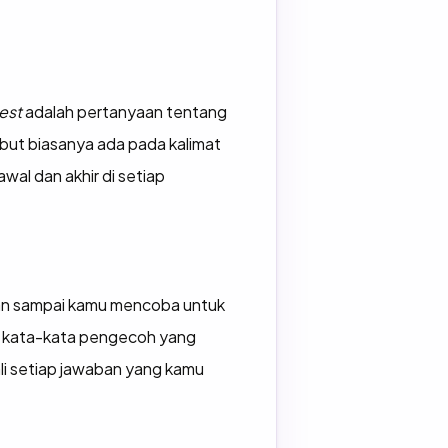
est
adalah pertanyaan tentang
but biasanya ada pada kalimat
wal dan akhir di setiap
gan sampai kamu mencoba untuk
an kata-kata pengecoh yang
li setiap jawaban yang kamu