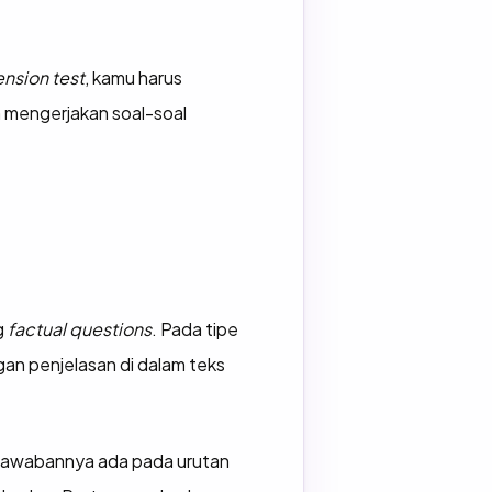
ension
test
, kamu harus
 mengerjakan soal-soal
g
factual questions
. Pada tipe
an penjelasan di dalam teks
jawabannya ada pada urutan