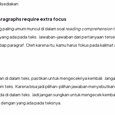
disediakan.
ragraphs require extra focus
g paling umum muncul di dalam soal
reading comprehension t
yang ada pada teks. Jawaban-jawaban dari pertanyaan terse
iap paragraf. Oleh karena itu, kamu harus fokus pada kalimat a
n di dalam teks, pastikan untuk mengeceknya kembali. Jan
m teks. Karena bisa jadi pilihan-pilihan jawaban menyebutk
da di dalam teks. Jadi jangan sungkan untuk mengecek kemba
ai dengan yang ada pada teksnya.