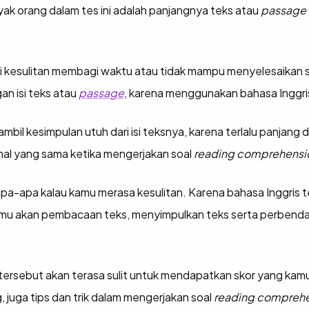
yak orang dalam tes ini adalah panjangnya teks atau
passage
di kesulitan membagi waktu atau tidak mampu menyelesaikan 
n isi teks atau
passage
, karena menggunakan bahasa Inggris
bil kesimpulan utuh dari isi teksnya, karena terlalu panja
hal yang sama ketika mengerjakan soal
reading comprehensio
 apa-apa kalau kamu merasa kesulitan. Karena bahasa Inggri
u akan pembacaan teks, menyimpulkan teks serta perbenda
sebut akan terasa sulit untuk mendapatkan skor yang kamu i
juga tips dan trik dalam mengerjakan soal
reading comprehe