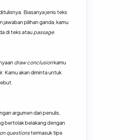
tulisnya. Biasanya jenis teks
n jawaban pilihan ganda, kamu
a di teks atau
passage
.
tanyaan
draw conclusion
kamu
ir. Kamu akan diminta untuk
sebut.
ngan argumen dari penulis,
ang bertolak belakang dengan
on questions
termasuk tipe