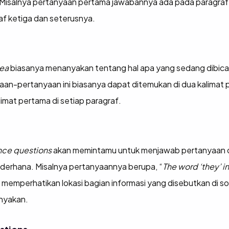
. Misalnya pertanyaan pertama jawabannya ada pada paragra
af ketiga dan seterusnya.
dea
biasanya menanyakan tentang hal apa yang sedang dibicar
aan-pertanyaan ini biasanya dapat ditemukan di dua kalimat 
limat pertama di setiap paragraf.
nce questions
akan memintamu untuk menjawab pertanyaan da
ederhana. Misalnya pertanyaannya berupa, “
The word ‘they’ in
emperhatikan lokasi bagian informasi yang disebutkan di soa
anyakan.