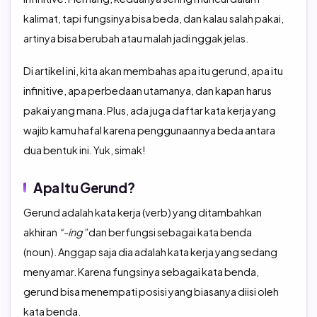
TOEFL Preparation
kalimat, tapi fungsinya bisa beda, dan kalau salah pakai,
TOEFL IBT Home Edition
artinya bisa berubah atau malah jadi nggak jelas.
TOEIC Preparation
IELTS
Di artikel ini, kita akan membahas apa itu gerund, apa itu
IELTS Preparation
infinitive, apa perbedaan utamanya, dan kapan harus
pakai yang mana. Plus, ada juga daftar kata kerja yang
wajib kamu hafal karena penggunaannya beda antara
dua bentuk ini. Yuk, simak!
Apa Itu Gerund?
Gerund adalah kata kerja (verb) yang ditambahkan
akhiran
“-ing”
dan berfungsi sebagai kata benda
(noun).
Anggap saja dia adalah kata kerja yang sedang
menyamar. Karena fungsinya sebagai kata benda,
gerund bisa menempati posisi yang biasanya diisi oleh
kata benda.