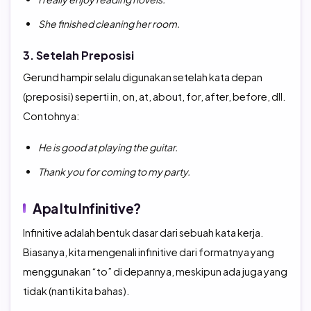
She finished cleaning her room.
3. Setelah Preposisi
Gerund hampir selalu digunakan setelah kata depan
(preposisi) seperti in, on, at, about, for, after, before, dll.
Contohnya:
He is good at playing the guitar.
Thank you for coming to my party.
Apa Itu Infinitive?
Infinitive adalah bentuk dasar dari sebuah kata kerja.
Biasanya, kita mengenali infinitive dari formatnya yang
menggunakan “to” di depannya, meskipun ada juga yang
tidak (nanti kita bahas).