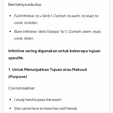
Bentuknya ada dua:
Full Infinitive: to + Verb 1. Contoh: to swim, to read, to
cook, to listen.
Bare Infinitive: Verb 1 (tanpa “to”). Contoh: swim, read,
cook, listen.
Infinitive sering digunakan untuk beberapa tujuan
spesifik:
1. Untuk Menunjukkan Tujuan atau Maksud
(Purpose)
Contoh kalimat:
I study hard to pass the exam.
She came here to meet her old friends.