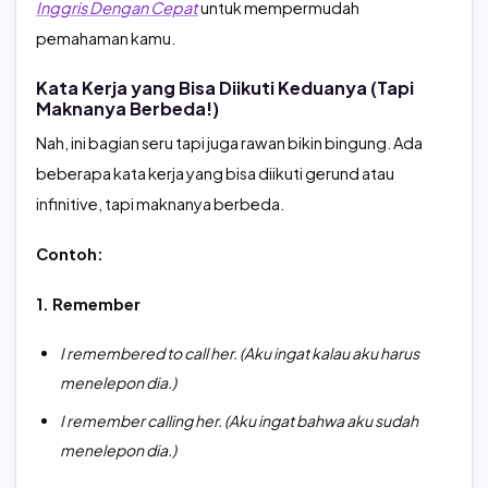
Inggris Dengan Cepat
untuk mempermudah
pemahaman kamu.
Kata Kerja yang Bisa Diikuti Keduanya (Tapi
Maknanya Berbeda!)
Nah, ini bagian seru tapi juga rawan bikin bingung. Ada
beberapa kata kerja yang bisa diikuti gerund atau
infinitive, tapi maknanya berbeda.
Contoh:
1. Remember
I remembered to call her. (Aku ingat kalau aku harus
menelepon dia.)
I remember calling her. (Aku ingat bahwa aku sudah
menelepon dia.)