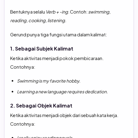
Bentuknya selalu
Verb + -ing
. Contoh:
swimming,
reading, cooking, listening.
Gerund punya tiga fungsi utama dalam kalimat:
1. Sebagai Subjek Kalimat
Ketika aktivitas menjadi pokok pembicaraan.
Contohnya:
Swimming is my favorite hobby.
Learning a new language requires dedication.
2. Sebagai Objek Kalimat
Ketika aktivitas menjadi objek dari sebuah kata kerja.
Contohnya:
I really enjoy reading novels.