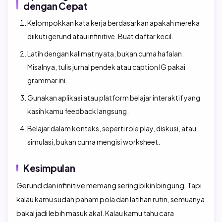
dengan Cepat
Kelompokkan kata kerja berdasarkan apakah mereka
diikuti gerund atau infinitive. Buat daftar kecil.
Latih dengan kalimat nyata, bukan cuma hafalan.
Misalnya, tulis jurnal pendek atau caption IG pakai
grammar ini.
Gunakan aplikasi atau platform belajar interaktif yang
kasih kamu feedback langsung.
Belajar dalam konteks, seperti role play, diskusi, atau
simulasi, bukan cuma mengisi worksheet.
Kesimpulan
Gerund dan infinitive memang sering bikin bingung. Tapi
kalau kamu sudah paham pola dan latihan rutin, semuanya
bakal jadi lebih masuk akal.
Kalau kamu tahu cara