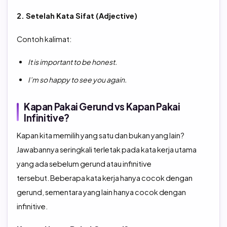
2. Setelah Kata Sifat (Adjective)
Contoh kalimat:
It is important to be honest.
I’m so happy to see you again.
Kapan Pakai Gerund vs Kapan Pakai
Infinitive?
Kapan kita memilih yang satu dan bukan yang lain?
Jawabannya seringkali terletak pada kata kerja utama
yang ada sebelum gerund atau infinitive
tersebut.
Beberapa kata kerja hanya cocok dengan
gerund, sementara yang lain hanya cocok dengan
infinitive.