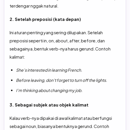
terdengar nggak natural.
2. Setelah preposisi (kata depan)
Ini aturan penting yang sering dilupakan. Setelah
preposisi seperti in, on, about, after, before, dan
sebagainya, bentuk verb-nya harus gerund. Contoh
kalimat:
She’s interested in learning French.
Before leaving, don’t forget to turn off the lights.
I’m thinking about changing my job.
3. Sebagai subjek atau objek kalimat
Kalau verb-nya dipakai di awal kalimat atau berfungsi
sebagai noun, biasanya bentuknya gerund. Contoh