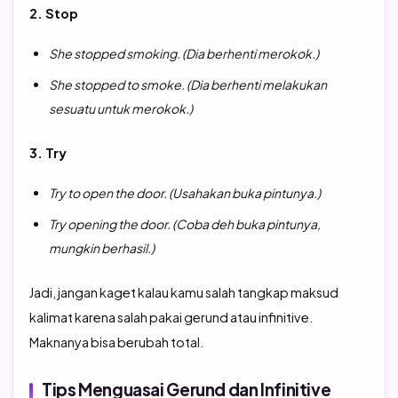
2. Stop
She stopped smoking. (Dia berhenti merokok.)
She stopped to smoke. (Dia berhenti melakukan
sesuatu untuk merokok.)
3. Try
Try to open the door. (Usahakan buka pintunya.)
Try opening the door. (Coba deh buka pintunya,
mungkin berhasil.)
Jadi, jangan kaget kalau kamu salah tangkap maksud
kalimat karena salah pakai gerund atau infinitive.
Maknanya bisa berubah total.
Tips Menguasai Gerund dan Infinitive