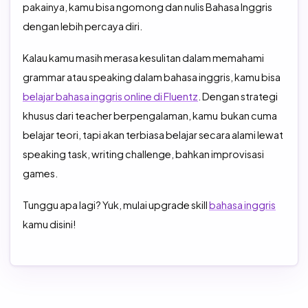
pakainya, kamu bisa ngomong dan nulis Bahasa Inggris
dengan lebih percaya diri.
Kalau kamu masih merasa kesulitan dalam memahami
grammar atau speaking dalam bahasa inggris, kamu bisa
belajar bahasa inggris online di Fluentz
. Dengan strategi
khusus dari teacher berpengalaman, kamu
bukan cuma
belajar teori, tapi akan terbiasa belajar secara alami lewat
speaking task, writing challenge, bahkan improvisasi
games.
Tunggu apa lagi? Yuk, mulai upgrade skill
bahasa inggris
kamu disini!