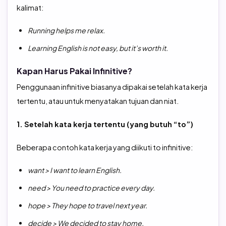
kalimat:
Running helps me relax.
Learning English is not easy, but it’s worth it.
Kapan Harus Pakai Infinitive?
Penggunaan infinitive biasanya dipakai setelah kata kerja
tertentu, atau untuk menyatakan tujuan dan niat.
1. Setelah kata kerja tertentu (yang butuh “to”)
Beberapa contoh kata kerja yang diikuti to infinitive:
want > I want to learn English.
need > You need to practice every day.
hope > They hope to travel next year.
decide > We decided to stay home.