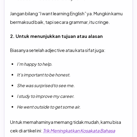
Jangan bilang “I want learning English” ya. Mungkin kamu
bermaksud baik, tapi secara grammar, itu cringe.
2. Untuk menunjukkan tujuan atau alasan
Biasanya setelah adjective atau kata sifat juga:
I’m happy to help.
It’s important to be honest.
She was surprised to see me.
I study to improve my career.
He went outside to get some air.
Untuk memahaminya memang tidak mudah, kamu bisa
cek di artikel ini:
Trik Meningkatkan Kosakata Bahasa