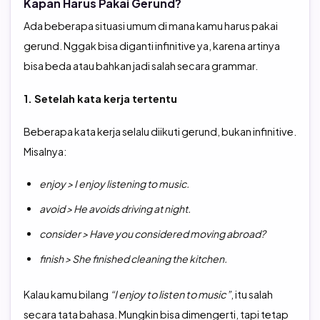
Kapan Harus Pakai Gerund?
Ada beberapa situasi umum di mana kamu harus pakai
gerund. Nggak bisa diganti infinitive ya, karena artinya
bisa beda atau bahkan jadi salah secara grammar.
1. Setelah kata kerja tertentu
Beberapa kata kerja selalu diikuti gerund, bukan infinitive.
Misalnya:
enjoy > I enjoy listening to music.
avoid > He avoids driving at night.
consider > Have you considered moving abroad?
finish > She finished cleaning the kitchen.
Kalau kamu bilang
“I enjoy to listen to music”
, itu salah
secara tata bahasa. Mungkin bisa dimengerti, tapi tetap