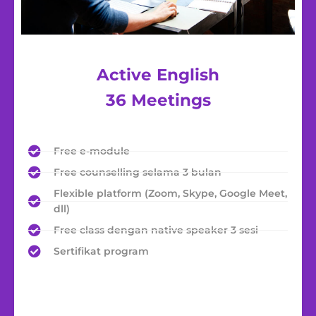
Active English
36 Meetings
Free e-module
Free counselling selama 3 bulan
Flexible platform (Zoom, Skype, Google Meet,
dll)
Free class dengan native speaker 3 sesi
Sertifikat program