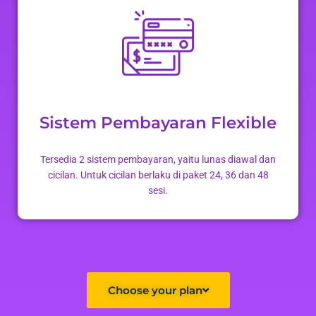
Sistem Pembayaran Flexible
Tersedia 2 sistem pembayaran, yaitu lunas diawal dan
cicilan. Untuk cicilan berlaku di paket 24, 36 dan 48
sesi.
Choose your plan