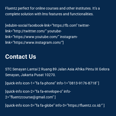
Fluentz perfect for online courses and other institutes. It’s a
complete solution with lms features and functionalities.
[edubin-social facebook-link=”https://fb.com” twitter-
link=”http://twittter.com/” youtube-
link=”https://www.youtube.com/” instagram-
link=”https://www.instagram.com/”]
Contact Us
STC Senayan Lantai 2 Ruang 89 Jalan Asia Afrika Pintu IX Gelora
Senayan, Jakarta Pusat 10270.
[quick-info icon-1=”fa fa-phone” info-1=”0813-9176-8718″ ]
[quick-info icon-2=”fa fa-envelope-o” info-
2=”
fluentzcourse@gmail.com
” ]
[quick-info icon-3=”fa fa-globe” info-3=”https://fluentz.co.id/” ]