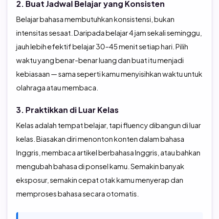
2. Buat Jadwal Belajar yang Konsisten
Belajar bahasa membutuhkan konsistensi, bukan
intensitas sesaat. Daripada belajar 4 jam sekali seminggu,
jauh lebih efektif belajar 30–45 menit setiap hari. Pilih
waktu yang benar-benar luang dan buat itu menjadi
kebiasaan — sama seperti kamu menyisihkan waktu untuk
olahraga atau membaca.
3. Praktikkan di Luar Kelas
Kelas adalah tempat belajar, tapi fluency dibangun di luar
kelas. Biasakan diri menonton konten dalam bahasa
Inggris, membaca artikel berbahasa Inggris, atau bahkan
mengubah bahasa di ponsel kamu. Semakin banyak
eksposur, semakin cepat otak kamu menyerap dan
memproses bahasa secara otomatis.