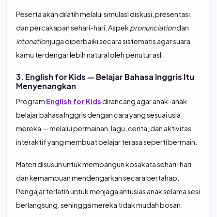
Peserta akan dilatih melalui simulasi diskusi, presentasi,
dan percakapan sehari-hari. Aspek
pronunciation
dan
intonation
juga diperbaiki secara sistematis agar suara
kamu terdengar lebih natural oleh penutur asli.
3. English for Kids — Belajar Bahasa Inggris Itu
Menyenangkan
Program
English for Kids
dirancang agar anak-anak
belajar bahasa Inggris dengan cara yang sesuai usia
mereka — melalui permainan, lagu, cerita, dan aktivitas
interaktif yang membuat belajar terasa seperti bermain.
Materi disusun untuk membangun kosakata sehari-hari
dan kemampuan mendengarkan secara bertahap.
Pengajar terlatih untuk menjaga antusias anak selama sesi
berlangsung, sehingga mereka tidak mudah bosan.