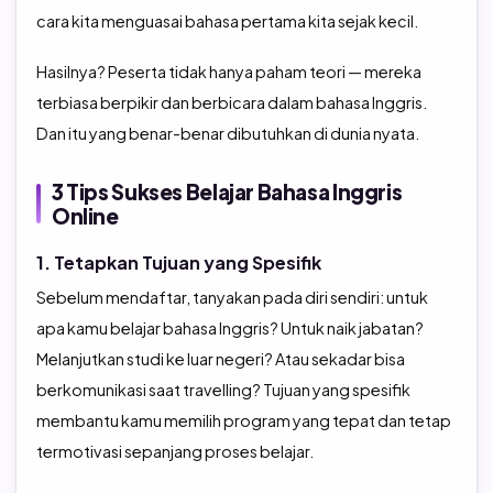
cara kita menguasai bahasa pertama kita sejak kecil.
Hasilnya? Peserta tidak hanya paham teori — mereka
terbiasa berpikir dan berbicara dalam bahasa Inggris.
Dan itu yang benar-benar dibutuhkan di dunia nyata.
3 Tips Sukses Belajar Bahasa Inggris
Online
1. Tetapkan Tujuan yang Spesifik
Sebelum mendaftar, tanyakan pada diri sendiri: untuk
apa kamu belajar bahasa Inggris? Untuk naik jabatan?
Melanjutkan studi ke luar negeri? Atau sekadar bisa
berkomunikasi saat travelling? Tujuan yang spesifik
membantu kamu memilih program yang tepat dan tetap
termotivasi sepanjang proses belajar.