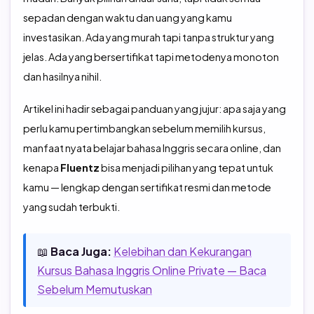
sepadan dengan waktu dan uang yang kamu
investasikan. Ada yang murah tapi tanpa struktur yang
jelas. Ada yang bersertifikat tapi metodenya monoton
dan hasilnya nihil.
Artikel ini hadir sebagai panduan yang jujur: apa saja yang
perlu kamu pertimbangkan sebelum memilih kursus,
manfaat nyata belajar bahasa Inggris secara online, dan
kenapa
Fluentz
bisa menjadi pilihan yang tepat untuk
kamu — lengkap dengan sertifikat resmi dan metode
yang sudah terbukti.
📖
Baca Juga:
Kelebihan dan Kekurangan
Kursus Bahasa Inggris Online Private — Baca
Sebelum Memutuskan