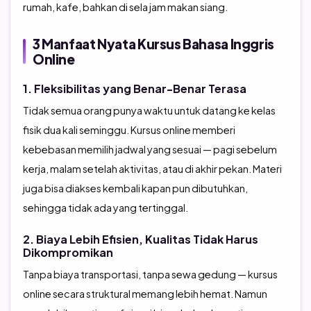
rumah, kafe, bahkan di sela jam makan siang.
3 Manfaat Nyata Kursus Bahasa Inggris
Online
1. Fleksibilitas yang Benar-Benar Terasa
Tidak semua orang punya waktu untuk datang ke kelas
fisik dua kali seminggu. Kursus online memberi
kebebasan memilih jadwal yang sesuai — pagi sebelum
kerja, malam setelah aktivitas, atau di akhir pekan. Materi
juga bisa diakses kembali kapan pun dibutuhkan,
sehingga tidak ada yang tertinggal.
2. Biaya Lebih Efisien, Kualitas Tidak Harus
Dikompromikan
Tanpa biaya transportasi, tanpa sewa gedung — kursus
online secara struktural memang lebih hemat. Namun