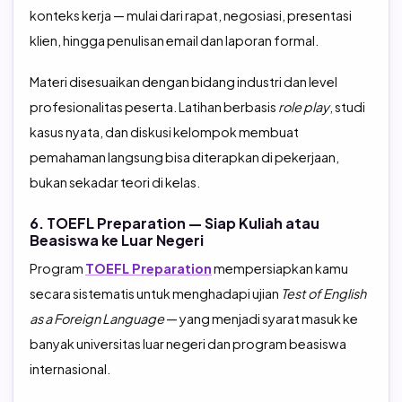
konteks kerja — mulai dari rapat, negosiasi, presentasi
klien, hingga penulisan email dan laporan formal.
Materi disesuaikan dengan bidang industri dan level
profesionalitas peserta. Latihan berbasis
role play
, studi
kasus nyata, dan diskusi kelompok membuat
pemahaman langsung bisa diterapkan di pekerjaan,
bukan sekadar teori di kelas.
6. TOEFL Preparation — Siap Kuliah atau
Beasiswa ke Luar Negeri
Program
TOEFL Preparation
mempersiapkan kamu
secara sistematis untuk menghadapi ujian
Test of English
as a Foreign Language
— yang menjadi syarat masuk ke
banyak universitas luar negeri dan program beasiswa
internasional.