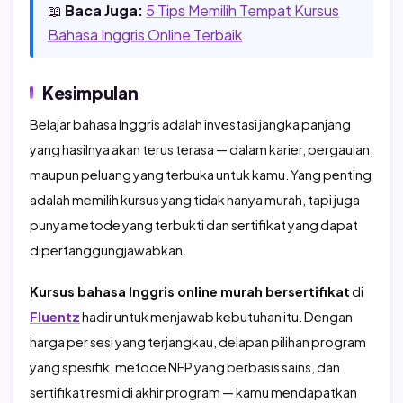
📖
Baca Juga:
5 Tips Memilih Tempat Kursus
Bahasa Inggris Online Terbaik
Kesimpulan
Belajar bahasa Inggris adalah investasi jangka panjang
yang hasilnya akan terus terasa — dalam karier, pergaulan,
maupun peluang yang terbuka untuk kamu. Yang penting
adalah memilih kursus yang tidak hanya murah, tapi juga
punya metode yang terbukti dan sertifikat yang dapat
dipertanggungjawabkan.
Kursus bahasa Inggris online murah bersertifikat
di
Fluentz
hadir untuk menjawab kebutuhan itu. Dengan
harga per sesi yang terjangkau, delapan pilihan program
yang spesifik, metode NFP yang berbasis sains, dan
sertifikat resmi di akhir program — kamu mendapatkan