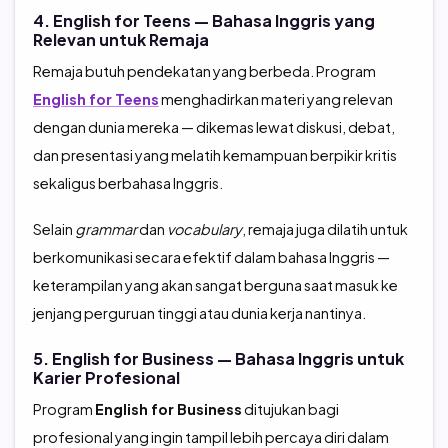
4. English for Teens — Bahasa Inggris yang
Relevan untuk Remaja
Remaja butuh pendekatan yang berbeda. Program
English for Teens
menghadirkan materi yang relevan
dengan dunia mereka — dikemas lewat diskusi, debat,
dan presentasi yang melatih kemampuan berpikir kritis
sekaligus berbahasa Inggris.
Selain
grammar
dan
vocabulary
, remaja juga dilatih untuk
berkomunikasi secara efektif dalam bahasa Inggris —
keterampilan yang akan sangat berguna saat masuk ke
jenjang perguruan tinggi atau dunia kerja nantinya.
5. English for Business — Bahasa Inggris untuk
Karier Profesional
Program
English for Business
ditujukan bagi
profesional yang ingin tampil lebih percaya diri dalam