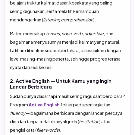
belajar struktur kalimat dasar, kosakata yang paling
sering digunakan, serta melatih kemampuan
mendengarkan (
listening comprehension
).
Materi mencakup
tenses
,
noun
,
verb
,
adjective
, dan
bagaimana menyusunnya menjadi kalimat yang natural.
Latihan diberikan secara bertahap, disesuaikan dengan
level masing-masing peserta, sehingga progres terasa
nyata dari sesi ke sesi.
2. Active English — Untuk Kamu yang Ingin
Lancar Berbicara
Sudah punya dasar tapi masih sering ragu saat berbicara?
Program
Active English
fokus pada peningkatan
fluency
— bagaimana berbicara dengan lancar, percaya
diri, dan tanpa terlalu banyak jeda (
hesitation
) atau
pengisi kata (
filler words
).