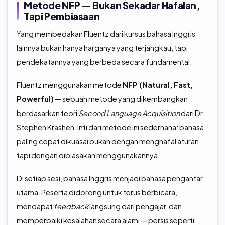
Metode NFP — Bukan Sekadar Hafalan,
Tapi Pembiasaan
Yang membedakan Fluentz dari kursus bahasa Inggris
lainnya bukan hanya harganya yang terjangkau, tapi
pendekatannya yang berbeda secara fundamental.
Fluentz menggunakan metode
NFP (Natural, Fast,
Powerful)
— sebuah metode yang dikembangkan
berdasarkan teori
Second Language Acquisition
dari Dr.
Stephen Krashen. Inti dari metode ini sederhana: bahasa
paling cepat dikuasai bukan dengan menghafal aturan,
tapi dengan dibiasakan menggunakannya.
Di setiap sesi, bahasa Inggris menjadi bahasa pengantar
utama. Peserta didorong untuk terus berbicara,
mendapat
feedback
langsung dari pengajar, dan
memperbaiki kesalahan secara alami — persis seperti