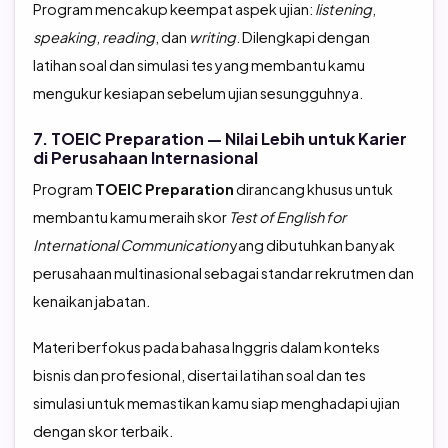
Program mencakup keempat aspek ujian:
listening
,
speaking
,
reading
, dan
writing
. Dilengkapi dengan
latihan soal dan simulasi tes yang membantu kamu
mengukur kesiapan sebelum ujian sesungguhnya.
7. TOEIC Preparation — Nilai Lebih untuk Karier
di Perusahaan Internasional
Program
TOEIC Preparation
dirancang khusus untuk
membantu kamu meraih skor
Test of English for
International Communication
yang dibutuhkan banyak
perusahaan multinasional sebagai standar rekrutmen dan
kenaikan jabatan.
Materi berfokus pada bahasa Inggris dalam konteks
bisnis dan profesional, disertai latihan soal dan tes
simulasi untuk memastikan kamu siap menghadapi ujian
dengan skor terbaik.