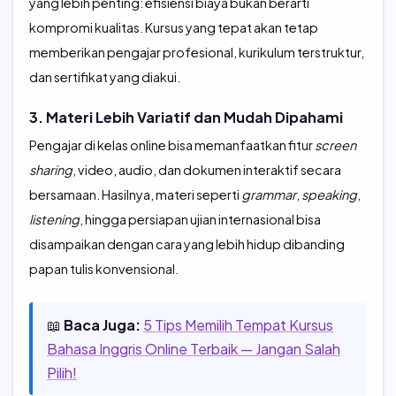
yang lebih penting: efisiensi biaya bukan berarti
kompromi kualitas. Kursus yang tepat akan tetap
memberikan pengajar profesional, kurikulum terstruktur,
dan sertifikat yang diakui.
3. Materi Lebih Variatif dan Mudah Dipahami
Pengajar di kelas online bisa memanfaatkan fitur
screen
sharing
, video, audio, dan dokumen interaktif secara
bersamaan. Hasilnya, materi seperti
grammar
,
speaking
,
listening
, hingga persiapan ujian internasional bisa
disampaikan dengan cara yang lebih hidup dibanding
papan tulis konvensional.
📖
Baca Juga:
5 Tips Memilih Tempat Kursus
Bahasa Inggris Online Terbaik — Jangan Salah
Pilih!