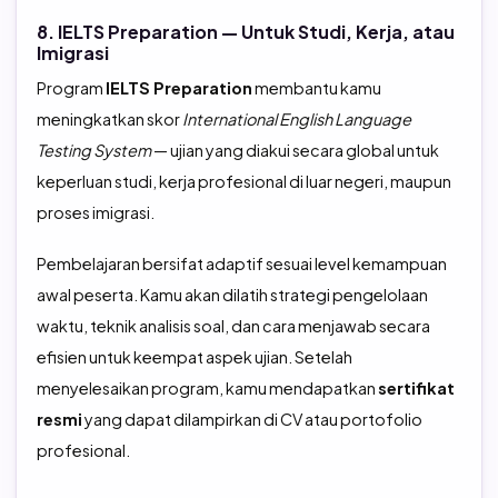
8. IELTS Preparation — Untuk Studi, Kerja, atau
Imigrasi
Program
IELTS Preparation
membantu kamu
meningkatkan skor
International English Language
Testing System
— ujian yang diakui secara global untuk
keperluan studi, kerja profesional di luar negeri, maupun
proses imigrasi.
Pembelajaran bersifat adaptif sesuai level kemampuan
awal peserta. Kamu akan dilatih strategi pengelolaan
waktu, teknik analisis soal, dan cara menjawab secara
efisien untuk keempat aspek ujian. Setelah
menyelesaikan program, kamu mendapatkan
sertifikat
resmi
yang dapat dilampirkan di CV atau portofolio
profesional.