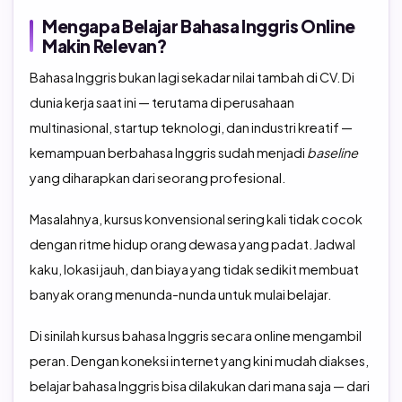
Mengapa Belajar Bahasa Inggris Online
Makin Relevan?
Bahasa Inggris bukan lagi sekadar nilai tambah di CV. Di
dunia kerja saat ini — terutama di perusahaan
multinasional, startup teknologi, dan industri kreatif —
kemampuan berbahasa Inggris sudah menjadi
baseline
yang diharapkan dari seorang profesional.
Masalahnya, kursus konvensional sering kali tidak cocok
dengan ritme hidup orang dewasa yang padat. Jadwal
kaku, lokasi jauh, dan biaya yang tidak sedikit membuat
banyak orang menunda-nunda untuk mulai belajar.
Di sinilah kursus bahasa Inggris secara online mengambil
peran. Dengan koneksi internet yang kini mudah diakses,
belajar bahasa Inggris bisa dilakukan dari mana saja — dari