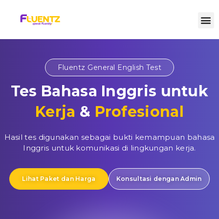
Fluentz General English Test
Tes Bahasa Inggris untuk
Kerja
&
Profesional
Hasil tes digunakan sebagai bukti kemampuan bahasa
Inggris untuk komunikasi di lingkungan kerja.
Lihat Paket dan Harga
Konsultasi dengan Admin