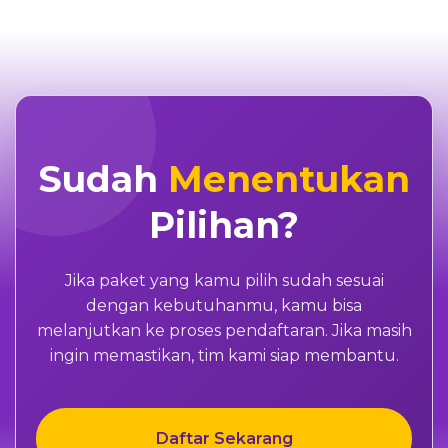
Sudah
Menentukan
Pilihan?
Jika paket yang kamu pilih sudah sesuai
dengan kebutuhanmu, kamu bisa
melanjutkan ke proses pendaftaran. Jika masih
ingin memastikan, tim kami siap membantu.
Daftar Sekarang