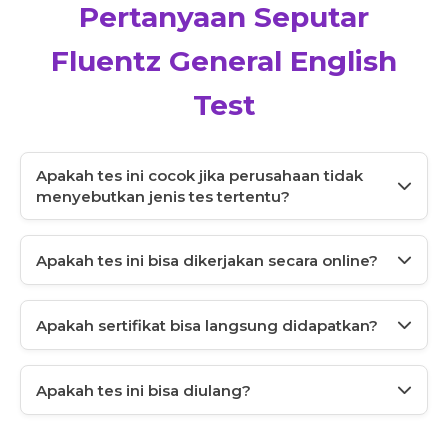
Pertanyaan Seputar
Fluentz General English
Test
Apakah tes ini cocok jika perusahaan tidak
menyebutkan jenis tes tertentu?
Tes ini digunakan sebagai bukti kemampuan bahasa
Inggris dalam konteks kerja, mengikuti ketentuan
Apakah tes ini bisa dikerjakan secara online?
masing-masing perusahaan atau institusi.
Ya, tes dapat dikerjakan secara online sesuai ketentuan
paket yang dipilih.
Apakah sertifikat bisa langsung didapatkan?
Sertifikat tersedia dalam bentuk digital setelah tes
diselesaikan.
Apakah tes ini bisa diulang?
Pengulangan tes menyesuaikan dengan paket yang
dipilih.