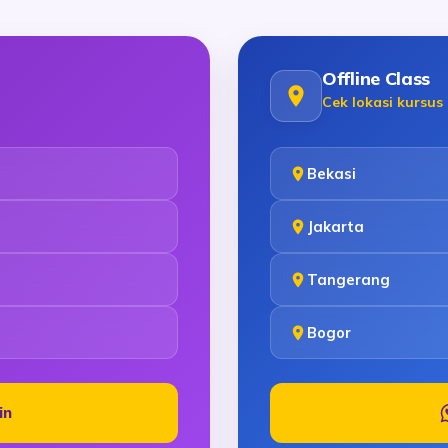
Offline Class
Cek lokasi kursus
Bekasi
Jakarta
Tangerang
Bogor
in