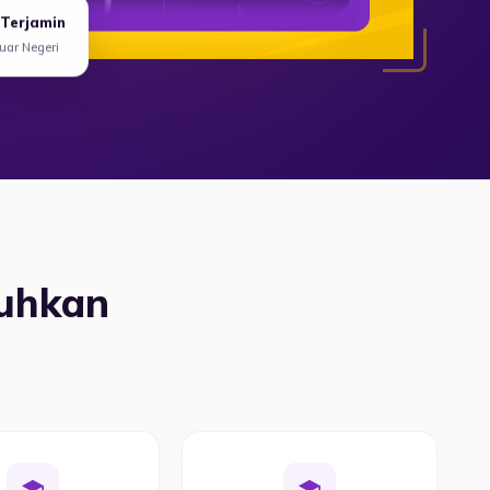
 Terjamin
ar Negeri
tuhkan