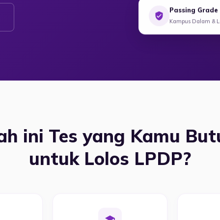
Passing Grade
Kampus Dalam & Lu
h ini Tes yang Kamu Bu
untuk Lolos LPDP?