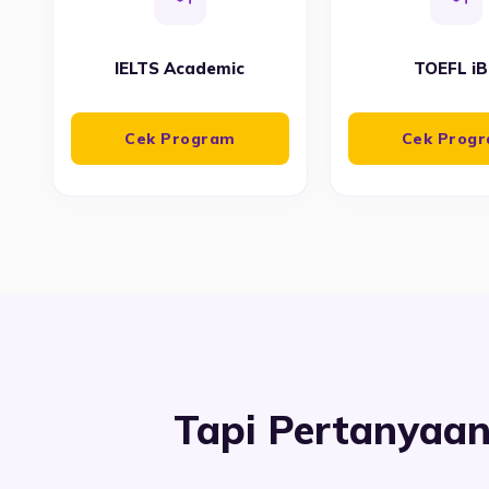
IELTS Academic
TOEFL i
Cek Program
Cek Prog
Tapi Pertanyaa