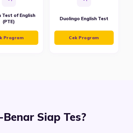
 Test of English
Duolingo English Test
(PTE)
k Program
Cek Program
Benar Siap Tes?