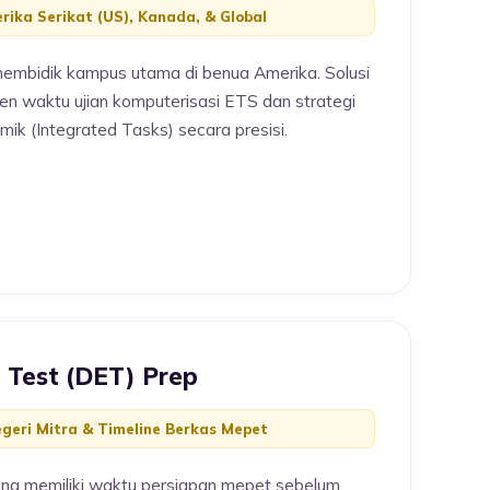
rika Serikat (US), Kanada, & Global
embidik kampus utama di benua Amerika. Solusi
n waktu ujian komputerisasi ETS dan strategi
k (Integrated Tasks) secara presisi.
h Test (DET) Prep
geri Mitra & Timeline Berkas Mepet
ang memiliki waktu persiapan mepet sebelum