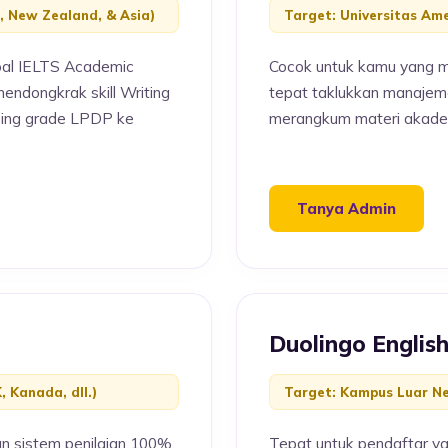
, New Zealand, & Asia)
Target: Universitas Ame
oal IELTS Academic
Cocok untuk kamu yang m
mendongkrak skill Writing
tepat taklukkan manajeme
sing grade LPDP ke
merangkum materi akademi
Tanya Admin
Duolingo Englis
, Kanada, dll.)
Target: Kampus Luar Ne
an sistem penilaian 100%
Tepat untuk pendaftar y