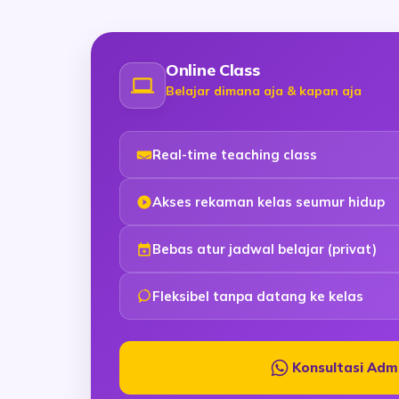
Online Class
Belajar dimana aja & kapan aja
Real-time teaching class
Akses rekaman kelas seumur hidup
Bebas atur jadwal belajar (privat)
Fleksibel tanpa datang ke kelas
Konsultasi Adm