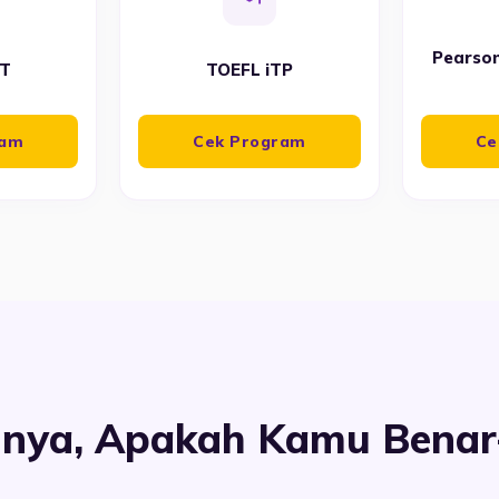
Pearson
BT
TOEFL iTP
ram
Cek Program
Ce
nnya, Apakah Kamu Benar-