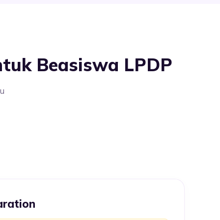
Untuk Beasiswa LPDP
mu
aration