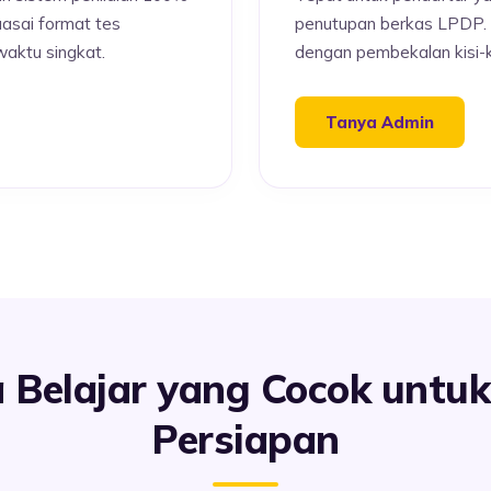
uasai format tes
penutupan berkas LPDP. C
waktu singkat.
dengan pembekalan kisi-kis
Tanya Admin
ra Belajar yang Cocok untu
Persiapan