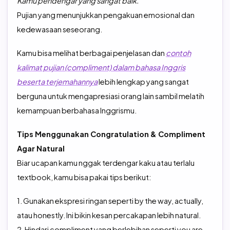
Kamu pendengar yang sangat baik.
Pujian yang menunjukkan pengakuan emosional dan
kedewasaan seseorang.
Kamu bisa melihat berbagai penjelasan dan
contoh
kalimat pujian (compliment) dalam bahasa Inggris
beserta terjemahannya
lebih lengkap yang sangat
berguna untuk mengapresiasi orang lain sambil melatih
kemampuan berbahasa Inggrismu.
Tips Menggunakan Congratulation & Compliment
Agar Natural
Biar ucapan kamu nggak terdengar kaku atau terlalu
textbook, kamu bisa pakai tips berikut:
1. Gunakan ekspresi ringan seperti by the way, actually,
atau honestly. Ini bikin kesan percakapan lebih natural.
2. Hindari compliment yang berlebihan seperti you are