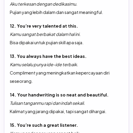
Aku terkesan dengan dedikasimu.
Pujian yang lebih dalam dan sangat meaningful.
12. You’re very talented at this.
Kamu sangat berbakat dalam hal ini.
Bisa dipakai untuk pujian skill apa saja.
13. You always have the best ideas.
Kamu selalu punya ide-ide terbaik.
Compliment yang meningkatkan kepercayaan diri
seseorang.
14. Your handwriting is so neat and beautiful.
Tulisan tanganmu rapi dan indah sekali.
Kalimat yang jarang dipakai, tapi sangat dihargai.
15. You’re such a great listener.