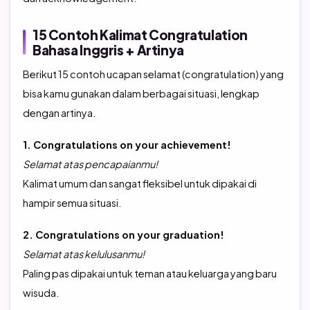
15 Contoh Kalimat Congratulation
Bahasa Inggris + Artinya
Berikut 15 contoh ucapan selamat (congratulation) yang
bisa kamu gunakan dalam berbagai situasi, lengkap
dengan artinya.
1. Congratulations on your achievement!
Selamat atas pencapaianmu!
Kalimat umum dan sangat fleksibel untuk dipakai di
hampir semua situasi.
2. Congratulations on your graduation!
Selamat atas kelulusanmu!
Paling pas dipakai untuk teman atau keluarga yang baru
wisuda.