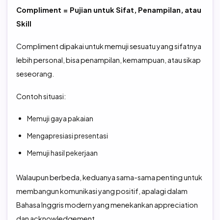
Compliment = Pujian untuk Sifat, Penampilan, atau
Skill
Compliment dipakai untuk memuji sesuatu yang sifatnya
lebih personal, bisa penampilan, kemampuan, atau sikap
seseorang.
Contoh situasi:
Memuji gaya pakaian
Mengapresiasi presentasi
Memuji hasil pekerjaan
Walaupun berbeda, keduanya sama-sama penting untuk
membangun komunikasi yang positif, apalagi dalam
Bahasa Inggris modern yang menekankan appreciation
dan acknowledgement.