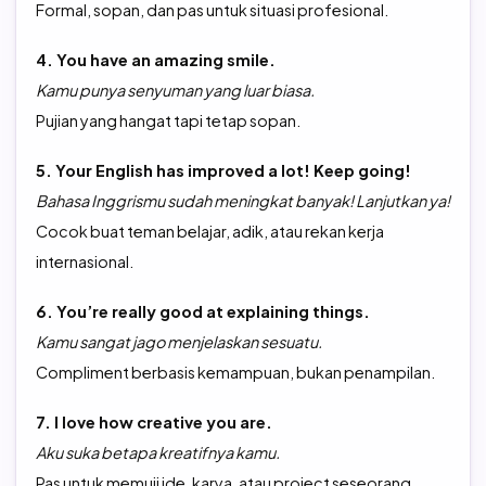
Formal, sopan, dan pas untuk situasi profesional.
4. You have an amazing smile.
Kamu punya senyuman yang luar biasa.
Pujian yang hangat tapi tetap sopan.
5. Your English has improved a lot! Keep going!
Bahasa Inggrismu sudah meningkat banyak! Lanjutkan ya!
Cocok buat teman belajar, adik, atau rekan kerja
internasional.
6. You’re really good at explaining things.
Kamu sangat jago menjelaskan sesuatu.
Compliment berbasis kemampuan, bukan penampilan.
7. I love how creative you are.
Aku suka betapa kreatifnya kamu.
Pas untuk memuji ide, karya, atau project seseorang.