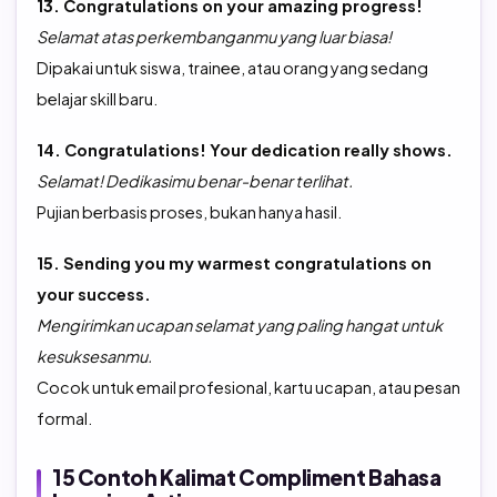
13. Congratulations on your amazing progress!
Selamat atas perkembanganmu yang luar biasa!
Dipakai untuk siswa, trainee, atau orang yang sedang
belajar skill baru.
14. Congratulations! Your dedication really shows.
Selamat! Dedikasimu benar-benar terlihat.
Pujian berbasis proses, bukan hanya hasil.
15. Sending you my warmest congratulations on
your success.
Mengirimkan ucapan selamat yang paling hangat untuk
kesuksesanmu.
Cocok untuk email profesional, kartu ucapan, atau pesan
formal.
15 Contoh Kalimat Compliment Bahasa