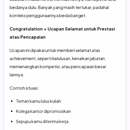
bedanya dulu. Banyak yang masih tertukar, padahal
konteks penggunaannya beda banget.
Congratulation = Ucapan Selamat untuk Prestasi
atau Pencapaian
Ucapan ini dipakai untuk memberi selamat atas
achievement, seperti kelulusan, kenaikan jabatan,
memenangkan kompetisi, atau pencapaian besar
lainnya.
Contoh situasi:
Teman kamu lulus kuliah
Kolega kantor dipromosikan
Sepupu kamu diterima kerja