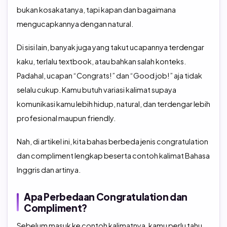
bukan kosakatanya, tapi kapan dan bagaimana
TOEFL Preparation
TOEFL IBT Home Edition
mengucapkannya dengan natural.
TOEIC Preparation
IELTS
Di sisi lain, banyak juga yang takut ucapannya terdengar
kaku, terlalu textbook, atau bahkan salah konteks.
IELTS Preparation
Padahal, ucapan “Congrats!” dan “Good job!” aja tidak
selalu cukup. Kamu butuh variasi kalimat supaya
komunikasi kamu lebih hidup, natural, dan terdengar lebih
profesional maupun friendly.
Nah, di artikel ini, kita bahas berbeda jenis congratulation
dan compliment lengkap beserta contoh kalimat Bahasa
Inggris dan artinya.
Apa Perbedaan Congratulation dan
Compliment?
Sebelum masuk ke contoh kalimatnya, kamu perlu tahu