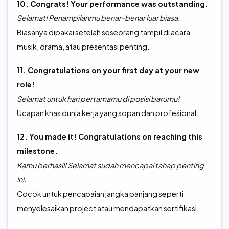
10. Congrats! Your performance was outstanding.
Selamat! Penampilanmu benar-benar luar biasa.
Biasanya dipakai setelah seseorang tampil di acara
musik, drama, atau presentasi penting.
11. Congratulations on your first day at your new
role!
Selamat untuk hari pertamamu di posisi barumu!
Ucapan khas dunia kerja yang sopan dan profesional.
12. You made it! Congratulations on reaching this
milestone.
Kamu berhasil! Selamat sudah mencapai tahap penting
ini.
Cocok untuk pencapaian jangka panjang seperti
menyelesaikan project atau mendapatkan sertifikasi.