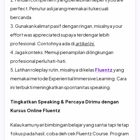
perfect. Penutur asli jarang memakai itu kecuali
bercanda.
3. Gunakan kalimat pasif dengan ringan, misalnya your
effort was appreciated supaya terdengar lebih
profesional. Contohnya ada di
artikel ini.
4. Jaga konteks. Memuji penampilan di lingkungan
profesional perlu hati-hati.
5. Latihan roleplay rutin, misalnya di kelas
Fluentz
yang
memakai metode Experiential Immersive Learning. Cara
ini terbukti meningkatkan spontanitas speaking.
Tingkatkan Speaking & Percaya Dirimu dengan
Kursus Online Fluentz
Kalau kamu nyari bimbingan belajar yang santai tapi tetap
fokus pada hasil, coba deh cek Fluentz Course. Program