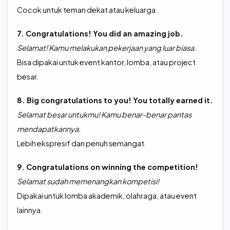
Cocok untuk teman dekat atau keluarga.
7. Congratulations! You did an amazing job.
Selamat! Kamu melakukan pekerjaan yang luar biasa.
Bisa dipakai untuk event kantor, lomba, atau project
besar.
8. Big congratulations to you! You totally earned it.
Selamat besar untukmu! Kamu benar-benar pantas
mendapatkannya.
Lebih ekspresif dan penuh semangat.
9. Congratulations on winning the competition!
Selamat sudah memenangkan kompetisi!
Dipakai untuk lomba akademik, olahraga, atau event
lainnya.