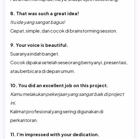
8. That was such a great idea!
Itu ide yang sangat bagus!
Cepat, simple, dan cocok di brainstorming session.
9. Your voice is beautiful.
Suaranya indah banget.
Cocok dipakai setelah seseorang bernyanyi, presentasi,
atau berbicara di depan umum.
10. You did an excellent job on this project.
Kamu melakukan pekerjaan yang sangat baik di project
ini.
Kalimat profesional yang sering digunakan di
perkantoran.
11. I’m impressed with your dedication.