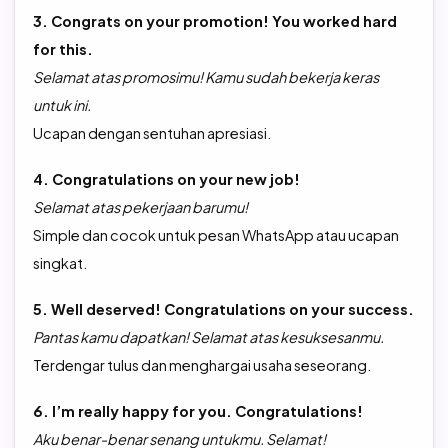
3. Congrats on your promotion! You worked hard
for this.
Selamat atas promosimu! Kamu sudah bekerja keras
untuk ini.
Ucapan dengan sentuhan apresiasi.
4. Congratulations on your new job!
Selamat atas pekerjaan barumu!
Simple dan cocok untuk pesan WhatsApp atau ucapan
singkat.
5. Well deserved! Congratulations on your success.
Pantas kamu dapatkan! Selamat atas kesuksesanmu.
Terdengar tulus dan menghargai usaha seseorang.
6. I’m really happy for you. Congratulations!
Aku benar-benar senang untukmu. Selamat!