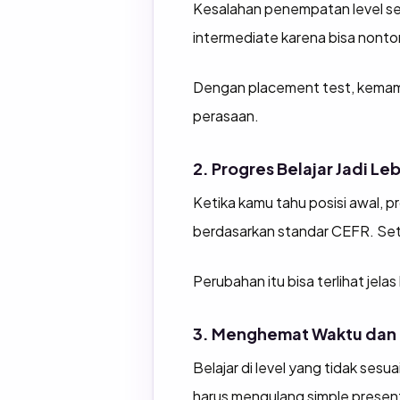
Kesalahan penempatan level ser
intermediate karena bisa nonton
Dengan placement test, kemamp
perasaan.
2. Progres Belajar Jadi Le
Ketika kamu tahu posisi awal, p
berdasarkan standar CEFR. Setel
Perubahan itu bisa terlihat jela
3. Menghemat Waktu dan 
Belajar di level yang tidak se
harus mengulang simple present 