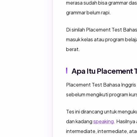
merasa sudah bisa grammar dasar
grammar belum rapi.
Di sinilah Placement Test Bahasa
masuk kelas atau program belajar
berat.
Apa Itu Placement T
Placement Test Bahasa Inggris
sebelum mengikuti program kurs
Tes ini dirancang untuk menguku
dan kadang
speaking
. Hasilnya
intermediate, intermediate, at