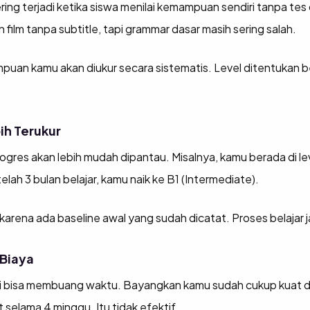
ing terjadi ketika siswa menilai kemampuan sendiri tanpa te
 film tanpa subtitle, tapi grammar dasar masih sering salah.
uan kamu akan diukur secara sistematis. Level ditentukan b
bih Terukur
rogres akan lebih mudah dipantau. Misalnya, kamu berada di le
ah 3 bulan belajar, kamu naik ke B1 (Intermediate).
s karena ada baseline awal yang sudah dicatat. Proses belajar j
Biaya
suai bisa membuang waktu. Bayangkan kamu sudah cukup kuat di
selama 4 minggu. Itu tidak efektif.