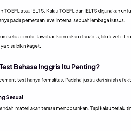
 TOEFL atau IELTS. Kalau TOEFL dan IELTS digunakan untuk 
snya pada pemetaan level internal sebuah lembaga kursus.
lum kelas dimulai. Jawaban kamu akan dianalisis, lalu level di
ya bisa bikin kaget.
est Bahasa Inggris Itu Penting?
nt test hanya formalitas. Padahal justru dari sinilah efektiv
ng Sesuai
rendah, materi akan terasa membosankan. Tapi kalau terlalu t