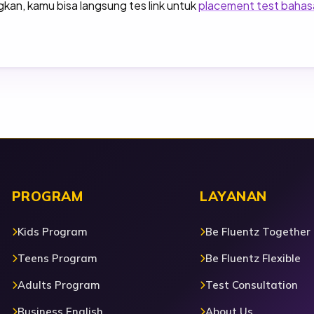
kan, kamu bisa langsung tes link untuk
placement test bahasa
PROGRAM
LAYANAN
Kids Program
Be Fluentz Together
Teens Program
Be Fluentz Flexible
Adults Program
Test Consultation
Business English
About Us