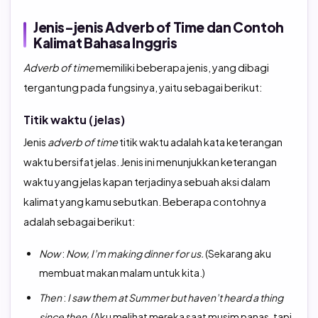
Jenis-jenis Adverb of Time dan Contoh
Kalimat Bahasa Inggris
Adverb of time
memiliki beberapa jenis, yang dibagi
tergantung pada fungsinya, yaitu sebagai berikut:
Titik waktu (jelas)
Jenis
adverb of time
titik waktu adalah kata keterangan
waktu bersifat jelas. Jenis ini menunjukkan keterangan
waktu yang jelas kapan terjadinya sebuah aksi dalam
kalimat yang kamu sebutkan. Beberapa contohnya
adalah sebagai berikut:
Now
:
Now, I’m making dinner for us.
(Sekarang aku
membuat makan malam untuk kita.)
Then
:
I saw them at Summer but haven’t heard a thing
since then.
(Aku melihat mereka saat musim panas, tapi