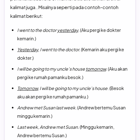
kalimat juga.. Misalnya seperti pada contoh-contoh
kalimat berikut:
I went to the doctor
yesterday
.
(Aku pergi ke dokter
kemarin.)
Yesterday
, I went to the doctor.
(Kemarin aku pergi ke
dokter.)
I will be going to my uncle’s house
tomorrow
.
(Aku akan
pergi ke rumah pamanku besok.)
Tomorrow
, I will be going to my uncle’s house
. (Besok
aku akan pergi ke rumah pamanku.)
Andrew met Susan last week.
(Andrew bertemu Susan
minggu kemarin.)
Last week, Andrew met Susan.
(Minggu kemarin,
Andrew bertemu Susan.)