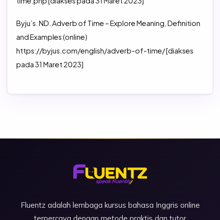
time.php [diakses pada 31 Maret 2023]
Byju’s. ND. Adverb of Time – Explore Meaning, Definition
and Examples (online)
https://byjus.com/english/adverb-of-time/ [diakses
pada 31 Maret 2023]
Fluentz adalah lembaga kursus bahasa Inggris online
terpercaya dengan metode praktis dan tutor