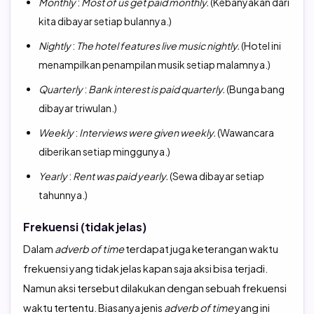
Monthly
:
Most of us get paid monthly.
(Kebanyakan dari
kita dibayar setiap bulannya.)
Nightly
:
The hotel features live music nightly.
(Hotel ini
menampilkan penampilan musik setiap malamnya.)
Quarterly
:
Bank interest is paid quarterly.
(Bunga bang
dibayar triwulan.)
Weekly
:
Interviews were given weekly.
(Wawancara
diberikan setiap minggunya.)
Yearly
:
Rent was paid yearly.
(Sewa dibayar setiap
tahunnya.)
Frekuensi (tidak jelas)
Dalam
adverb of time
terdapat juga keterangan waktu
frekuensi yang tidak jelas kapan saja aksi bisa terjadi.
Namun aksi tersebut dilakukan dengan sebuah frekuensi
waktu tertentu. Biasanya jenis
adverb of time
yang ini