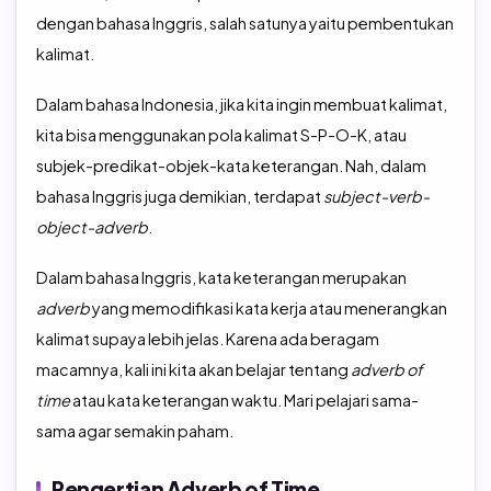
dengan bahasa Inggris, salah satunya yaitu pembentukan
kalimat.
Dalam bahasa Indonesia, jika kita ingin membuat kalimat,
kita bisa menggunakan pola kalimat S-P-O-K, atau
subjek-predikat-objek-kata keterangan. Nah, dalam
bahasa Inggris juga demikian, terdapat
subject-verb-
object-adverb
.
Dalam bahasa Inggris, kata keterangan merupakan
adverb
yang memodifikasi kata kerja atau menerangkan
kalimat supaya lebih jelas. Karena ada beragam
macamnya, kali ini kita akan belajar tentang
adverb of
time
atau kata keterangan waktu. Mari pelajari sama-
sama agar semakin paham.
Pengertian Adverb of Time