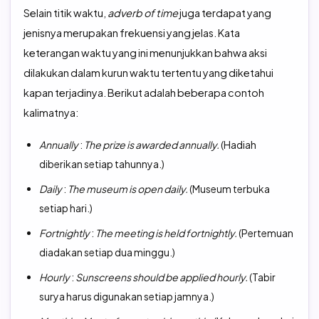
Selain titik waktu,
adverb of time
juga terdapat yang
jenisnya merupakan frekuensi yang jelas. Kata
keterangan waktu yang ini menunjukkan bahwa aksi
dilakukan dalam kurun waktu tertentu yang diketahui
kapan terjadinya. Berikut adalah beberapa contoh
kalimatnya:
Annually
:
The prize is awarded annually.
(Hadiah
diberikan setiap tahunnya.)
Daily
:
The museum is open daily.
(Museum terbuka
setiap hari.)
Fortnightly
:
The meeting is held fortnightly.
(Pertemuan
diadakan setiap dua minggu.)
Hourly
:
Sunscreens should be applied hourly.
(Tabir
surya harus digunakan setiap jamnya.)