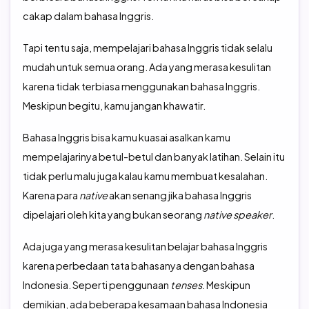
cakap dalam bahasa Inggris.
Tapi tentu saja, mempelajari bahasa Inggris tidak selalu
mudah untuk semua orang. Ada yang merasa kesulitan
karena tidak terbiasa menggunakan bahasa Inggris.
Meskipun begitu, kamu jangan khawatir.
Bahasa Inggris bisa kamu kuasai asalkan kamu
mempelajarinya betul-betul dan banyak latihan. Selain itu
tidak perlu malu juga kalau kamu membuat kesalahan.
Karena para
native
akan senang jika bahasa Inggris
dipelajari oleh kita yang bukan seorang
native speaker
.
Ada juga yang merasa kesulitan belajar bahasa Inggris
karena perbedaan tata bahasanya dengan bahasa
Indonesia. Seperti penggunaan
tenses
. Meskipun
demikian, ada beberapa kesamaan bahasa Indonesia