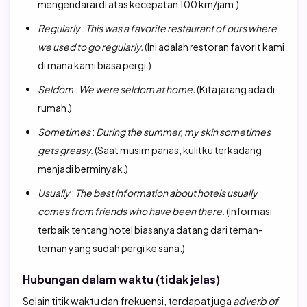
mengendarai di atas kecepatan 100 km/jam.)
Regularly
:
This was a favorite restaurant of ours where
we used to go regularly.
(Ini adalah restoran favorit kami
di mana kami biasa pergi.)
Seldom
:
We were seldom at home.
(Kita jarang ada di
rumah.)
Sometimes
:
During the summer, my skin sometimes
gets greasy.
(Saat musim panas, kulitku terkadang
menjadi berminyak.)
Usually
:
The best information about hotels usually
comes from friends who have been there.
(Informasi
terbaik tentang hotel biasanya datang dari teman-
teman yang sudah pergi ke sana.)
Hubungan dalam waktu (tidak jelas)
Selain titik waktu dan frekuensi, terdapat juga
adverb of