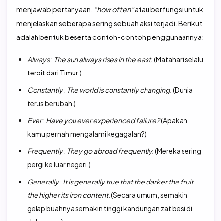
menjawab pertanyaan,
“how often”
atau berfungsi untuk
menjelaskan seberapa sering sebuah aksi terjadi. Berikut
adalah bentuk beserta contoh-contoh penggunaannya:
Always
:
The sun always rises in the east.
(Matahari selalu
terbit dari Timur.)
Constantly
:
The world is constantly changing.
(Dunia
terus berubah.)
Ever
:
Have you ever experienced failure?
(Apakah
kamu pernah mengalami kegagalan?)
Frequently
:
They go abroad frequently.
(Mereka sering
pergi ke luar negeri.)
Generally
:
It is generally true that the darker the fruit
the higher its iron content.
(Secara umum, semakin
gelap buahnya semakin tinggi kandungan zat besi di