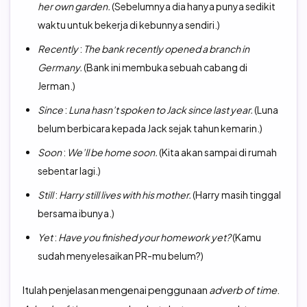
her own garden.
(Sebelumnya dia hanya punya sedikit
waktu untuk bekerja di kebunnya sendiri.)
Recently
:
The bank recently opened a branch in
Germany.
(Bank ini membuka sebuah cabang di
Jerman.)
Since
:
Luna hasn’t spoken to Jack since last year.
(Luna
belum berbicara kepada Jack sejak tahun kemarin.)
Soon
:
We’ll be home soon.
(Kita akan sampai di rumah
sebentar lagi.)
Still
:
Harry still lives with his mother.
(Harry masih tinggal
bersama ibunya.)
Yet
:
Have you finished your homework yet?
(Kamu
sudah menyelesaikan PR-mu belum?)
Itulah penjelasan mengenai penggunaan
adverb of time
.