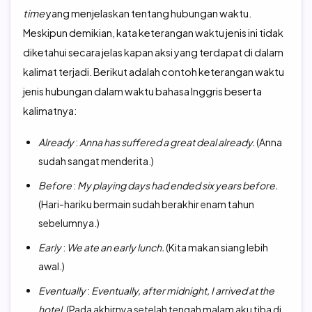
time
yang menjelaskan tentang hubungan waktu.
Meskipun demikian, kata keterangan waktu jenis ini tidak
diketahui secara jelas kapan aksi yang terdapat di dalam
kalimat terjadi. Berikut adalah contoh keterangan waktu
jenis hubungan dalam waktu bahasa Inggris beserta
kalimatnya:
Already
:
Anna has suffered a great deal already.
(Anna
sudah sangat menderita.)
Before
:
My playing days had ended six years before.
(Hari-hariku bermain sudah berakhir enam tahun
sebelumnya.)
Early
:
We ate an early lunch.
(Kita makan siang lebih
awal.)
Eventually
:
Eventually, after midnight, I arrived at the
hotel.
(Pada akhirnya setelah tengah malam aku tiba di