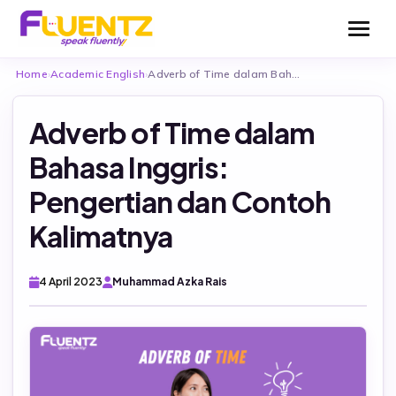
Home
›
Academic English
›
Adverb of Time dalam Bahasa Inggris: Pengertian…
Adverb of Time dalam
Bahasa Inggris:
Be Fluentz Together
Pengertian dan Contoh
Kalimatnya
Be Fluentz Flexible
English For Kids
English For Teens
4 April 2023
Muhammad Azka Rais
Test Consultation
English for Adults
TOEFL (Fluentz English Test – FET)
English For Business
TOEFL ITP Official