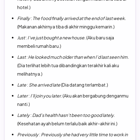
hotel.)
Finally
:
The food finally arrived at the end of last week.
(Makanan akhirnya tiba di akhir minggu kemarin.)
Just
:
I’ve just bought a new house.
(Aku baru saja
membeli rumah baru.)
Last
:
He looked much older than when I’d last seen him.
(Dia terlihat lebih tua dibandingkan terakhir kali aku
melihatnya.)
Late
:
She arrived late
(Dia datang terlambat.)
Later
:
I’ll join you later.
(Aku akan bergabung denganmu
nanti.)
Lately
:
Dad’s health hasn’t been too good lately.
(Kesehatan ayah belum terlalu baik akhir-akhir ini.)
Previously
:
Previously she had very little time to work in