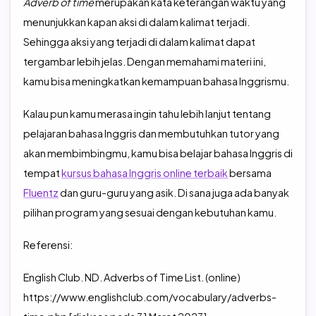
Adverb of time
merupakan kata keterangan waktu yang
menunjukkan kapan aksi di dalam kalimat terjadi.
Sehingga aksi yang terjadi di dalam kalimat dapat
tergambar lebih jelas. Dengan memahami materi ini,
kamu bisa meningkatkan kemampuan bahasa Inggrismu.
Kalau pun kamu merasa ingin tahu lebih lanjut tentang
pelajaran bahasa Inggris dan membutuhkan tutor yang
akan membimbingmu, kamu bisa belajar bahasa Inggris di
tempat
kursus bahasa Inggris online terbaik
bersama
Fluentz
dan guru-guru yang asik. Di sana juga ada banyak
pilihan program yang sesuai dengan kebutuhan kamu.
Referensi:
English Club. ND. Adverbs of Time List. (online)
https://www.englishclub.com/vocabulary/adverbs-