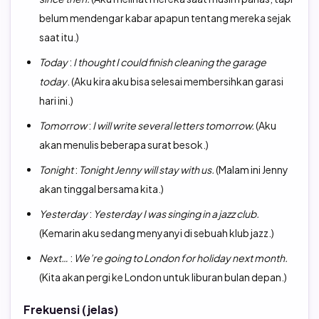
belum mendengar kabar apapun tentang mereka sejak
saat itu.)
Today
:
I thought I could finish cleaning the garage
today
. (Aku kira aku bisa selesai membersihkan garasi
hari ini.)
Tomorrow
:
I will write several letters tomorrow.
(Aku
akan menulis beberapa surat besok.)
Tonight
:
Tonight Jenny will stay with us.
(Malam ini Jenny
akan tinggal bersama kita.)
Yesterday
:
Yesterday I was singing in a jazz club.
(Kemarin aku sedang menyanyi di sebuah klub jazz.)
Next…
:
We’re going to London for holiday next month.
(Kita akan pergi ke London untuk liburan bulan depan.)
Frekuensi (jelas)