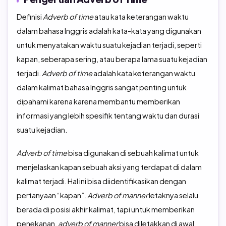
Definisi
Adverb of time
atau kata keterangan waktu
dalam bahasa Inggris adalah kata-kata yang digunakan
untuk menyatakan waktu suatu kejadian terjadi, seperti
kapan, seberapa sering, atau berapa lama suatu kejadian
terjadi.
Adverb of time
adalah kata keterangan waktu
dalam kalimat bahasa Inggris sangat penting untuk
dipahami karena karena membantu memberikan
informasi yang lebih spesifik tentang waktu dan durasi
suatu kejadian.
Adverb of time
bisa digunakan di sebuah kalimat untuk
menjelaskan kapan sebuah aksi yang terdapat di dalam
kalimat terjadi. Hal ini bisa diidentifikasikan dengan
pertanyaan “kapan”.
A
dverb of manner
letaknya selalu
berada di posisi akhir kalimat, tapi untuk memberikan
penekanan,
adverb of manner
bisa diletakkan di awal