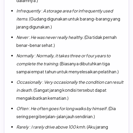
dalamnya.)
Infrequently
:
A storage area for infrequently used
items.
(Gudang digunakan untuk barang-barang yang
jarang digunakan.)
Never
:
He was never really healthy.
(Dia tidak pernah
benar-benar sehat.)
Normally
:
Normally, it takes three or four years to
complete the training.
(Biasanya dibutuhkan tiga
sampai empat tahun untuk menyelesaikan pelatihan.)
Occasionally
:
Very occasionally the condition can result
in death.
(Sangat jarang kondisi tersebut dapat
mengakibatkan kematian.)
Often
:
He often goes for long walks by himself.
(Dia
sering pergi berjalan-jalan jauh sendirian.)
Rarely
:
I rarely drive above 100 kmh.
(Aku jarang