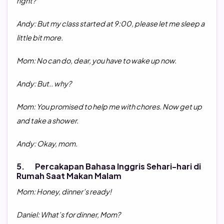
right?
Andy: But my class started at 9:00, please let me sleep a
little bit more.
Mom: No can do, dear, you have to wake up now.
Andy: But.. why?
Mom: You promised to help me with chores. Now get up
and take a shower.
Andy: Okay, mom.
5. Percakapan Bahasa Inggris Sehari-hari di
Rumah Saat Makan Malam
Mom: Honey, dinner’s ready!
Daniel: What’s for dinner, Mom?