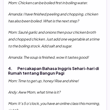
Mom: Chicken can be boiled first in boiling water.
Amanda: I have finished peeling and chopping, chicken
has also been boiled. What is the next step?
Mom: Sauté garlic and onions then pour chicken broth
and chopped chicken. Just add one vegetable at a time
to the boiling stock. Add salt and sugar.
Amanda: The soup is finished, wow it tastes good
!
4. Percakapan Bahasa Inggris Sehari-hari di
Rumah tentang Bangun Pagi
Mom: Time to get up, honey! Rise and shine!
Andy: Aww Mom, what time is it?
Mom: It’s 5 o’clock, you have an online class this morning,