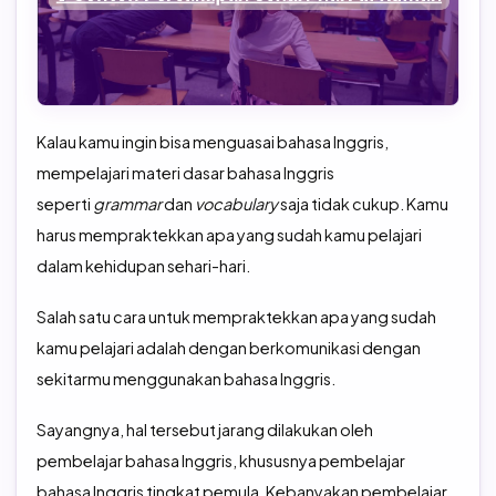
TOEFL Preparation
TOEFL IBT Home Edition
TOEIC Preparation
IELTS
IELTS Preparation
Kalau kamu ingin bisa menguasai bahasa Inggris,
mempelajari materi dasar bahasa Inggris
seperti
grammar
dan
vocabulary
saja tidak cukup. Kamu
harus mempraktekkan apa yang sudah kamu pelajari
dalam kehidupan sehari-hari.
Salah satu cara untuk mempraktekkan apa yang sudah
kamu pelajari adalah dengan berkomunikasi dengan
sekitarmu menggunakan bahasa Inggris.
Sayangnya, hal tersebut jarang dilakukan oleh
pembelajar bahasa Inggris, khususnya pembelajar
bahasa Inggris tingkat pemula. Kebanyakan pembelajar