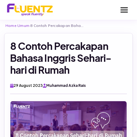
Home
›
Umum
›
8 Contoh Percakapan Bahasa Inggris Sehari-hari di…
8 Contoh Percakapan
Bahasa Inggris Sehari-
Be Fluentz Together
hari di Rumah
Be Fluentz Flexible
English For Kids
29 August 2023
Muhammad Azka Rais
English For Teens
Test Consultation
English for Adults
TOEFL (Fluentz English Test – FET)
English For Business
TOEFL ITP Official