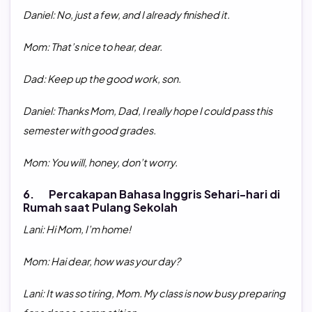
Daniel: No, just a few, and
I already finished it
.
Mom: That’s nice to hear, dear
.
Dad: Keep up the good work, son
.
Daniel: Thanks Mom, Dad,
I really hope I could pass this
semester with good grades
.
Mom: You will, honey, don’t worry
.
6. Percakapan Bahasa Inggris Sehari-hari di
Rumah saat Pulang Sekolah
Lani: Hi Mom, I’m home!
Mom: Hai dear, how was your day?
Lani: It was so tiring, Mom. My class is now busy preparing