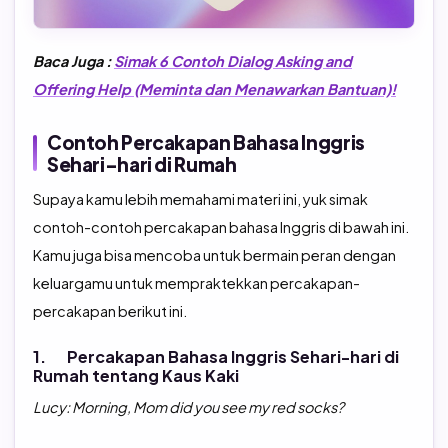
Baca Juga :
Simak 6 Contoh Dialog Asking and
Offering Help (Meminta dan Menawarkan Bantuan)!
Contoh Percakapan Bahasa Inggris
Sehari-hari di Rumah
Supaya kamu lebih memahami materi ini, yuk simak
contoh-contoh percakapan bahasa Inggris di bawah ini.
Kamu juga bisa mencoba untuk bermain peran dengan
keluargamu untuk mempraktekkan percakapan-
percakapan berikut ini.
1. Percakapan Bahasa Inggris Sehari-hari di
Rumah tentang Kaus Kaki
Lucy: Morning, Mom did you see my red socks?