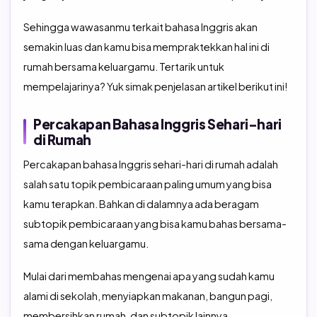
Sehingga wawasanmu terkait bahasa Inggris akan
semakin luas dan kamu bisa mempraktekkan hal ini di
rumah bersama keluargamu. Tertarik untuk
mempelajarinya? Yuk simak penjelasan artikel berikut ini!
Percakapan Bahasa Inggris Sehari-hari
di Rumah
Percakapan bahasa Inggris sehari-hari di rumah adalah
salah satu topik pembicaraan paling umum yang bisa
kamu terapkan. Bahkan di dalamnya ada beragam
subtopik pembicaraan yang bisa kamu bahas bersama-
sama dengan keluargamu.
Mulai dari membahas mengenai apa yang sudah kamu
alami di sekolah, menyiapkan makanan, bangun pagi,
membersihkan rumah, dan subtopik lainnya.