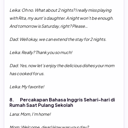
Leika: Oh no. What about 2
nights? I really miss playing
with Rita, my aunt’s daughter. A night won’t be enough.
And tomorrow is Saturday, right? Please…
Dad: Well okay, we can extend the stay for 2
nights.
Leika: Really? Thank you so much!
Dad: Yes, now let’s enjoy the delicious dishes your mom
has cooked for us.
Leika: My favorite!
8. Percakapan Bahasa Inggris Sehari-hari di
Rumah Saat Pulang Sekolah
Lana: Mom, I’m home!
Mom: Welcome, dear! How was your day?