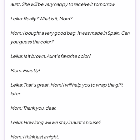
aunt. S
he will be very happy to receive it tomorrow.
Leika: Really? What is it, Mom?
Mom: I bought a very good bag. It was made in Spain. Can
you guess the color?
Leika: Is it brown, Aunt’s favorite color?
Mom: Exactly!
Leika: That’s great, Mom! I will help you to wrap the gift
later.
Mom: Thank you, dear.
Leika: How long will we stay in aunt’s house?
Mom: I think just a night.