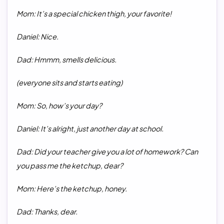
Mom: It’s
a special
chicken thigh, your favorite!
Daniel: Nice
.
Dad: Hmmm, smells delicious
.
(everyone sits and starts eating)
Mom: So, how’s your day?
Daniel: It’s alright, just another day at school
.
Dad: Did your teacher give you a lot of homework? Can
you pass me the ketchup, dear?
Mom: Here’s the ketchup, honey
.
Dad: Thanks, dear
.