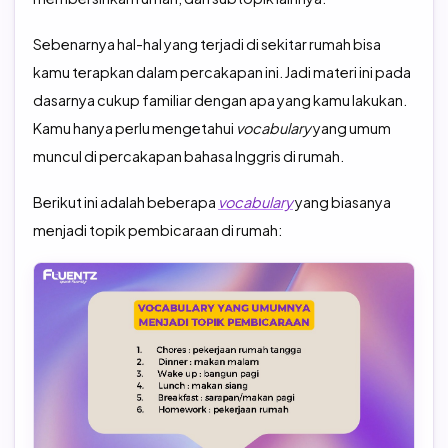
Sebenarnya hal-hal yang terjadi di sekitar rumah bisa
kamu terapkan dalam percakapan ini. Jadi materi ini pada
dasarnya cukup familiar dengan apa yang kamu lakukan.
Kamu hanya perlu mengetahui
vocabulary
yang umum
muncul di percakapan bahasa Inggris di rumah.
Berikut ini adalah beberapa
vocabulary
yang biasanya
menjadi topik pembicaraan di rumah: