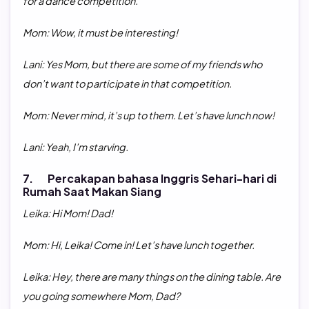
for a dance competition.
Mom: Wow, it must be interesting!
Lani: Yes Mom, but there are some of my friends who
don’t want to participate in that competition.
Mom: Never mind, it’s up to them. Let’s have lunch now!
Lani: Yeah, I’m starving.
7. Percakapan bahasa Inggris Sehari-hari di
Rumah Saat Makan Siang
Leika: Hi Mom! Dad!
Mom: Hi, Leika! Come in! Let’s have lunch together.
Leika: Hey, there are many things on the dining table. Are
you going somewhere Mom, Dad?