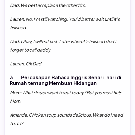
Dad: We better replace the other film.
Lauren: No, I’m still watching. You’d better wait until it’s
finished.
Dad: Okay,
I will eat first. Later when it’s finished don’t
forget to call daddy.
Lauren: Ok Dad.
3. Percakapan Bahasa Inggris Sehari-hari di
Rumah tentang Membuat Hidangan
Mom: What do you want to eat today? But you must help
Mom.
Amanda:
Chicken soup sounds delicious. What
do I need
to do?