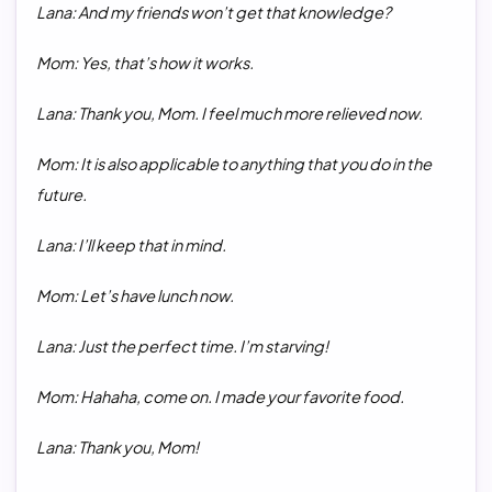
Lana: And my friends won’t get that knowledge?
Mom: Yes, that’s how it works.
Lana: Thank you, Mom. I feel much more relieved now.
Mom: It is also applicable to anything that you do in the
future.
Lana: I’ll keep that in mind.
Mom: Let’s have lunch now.
Lana: Just the perfect time. I’m starving!
Mom: Hahaha, come on. I made your favorite food.
Lana: Thank you, Mom!