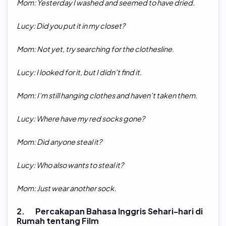
Mom: Yesterday I washed and seemed to have dried.
Lucy: Did you put it in my closet?
Mom: Not yet, try searching for the clothesline.
Lucy: I looked for it, but I didn’t find it.
Mom: I’m still hanging clothes and haven’t taken them.
Lucy: Where have my red socks gone?
Mom: Did anyone steal it?
Lucy: Who also wants to steal it?
Mom: Just wear another sock.
2. Percakapan Bahasa Inggris Sehari-hari di
Rumah tentang Film