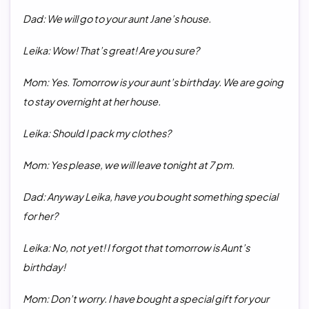
Dad: We will go to your aunt Jane’s house.
Leika: Wow! That’s great! Are you sure?
Mom: Yes. Tomorrow is your aunt’s birthday. We are going
to stay overnight at her house.
Leika: Should I pack my clothes?
Mom: Yes please, we will leave tonight at 7 pm.
Dad: Anyway Leika, have you bought something special
for her?
Leika: No, not yet! I forgot that tomorrow is Aunt’s
birthday!
Mom: Don’t worry. I have bought a special gift for your