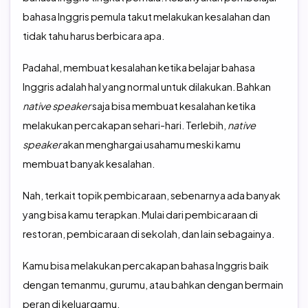
bahasa Inggris pemula takut melakukan kesalahan dan
tidak tahu harus berbicara apa.
Padahal, membuat kesalahan ketika belajar bahasa
Inggris adalah hal yang normal untuk dilakukan. Bahkan
native speaker
saja bisa membuat kesalahan ketika
melakukan percakapan sehari-hari. Terlebih,
native
speaker
akan menghargai usahamu meski kamu
membuat banyak kesalahan.
Nah, terkait topik pembicaraan, sebenarnya ada banyak
yang bisa kamu terapkan. Mulai dari pembicaraan di
restoran, pembicaraan di sekolah, dan lain sebagainya.
Kamu bisa melakukan percakapan bahasa Inggris baik
dengan temanmu, gurumu, atau bahkan dengan bermain
peran di keluargamu.