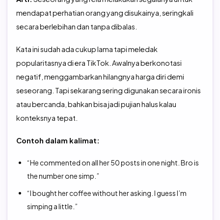
mendapat perhatian orang yang disukainya, seringkali
secara berlebihan dan tanpa dibalas.
Kata ini sudah ada cukup lama tapi meledak
popularitasnya di era TikTok. Awalnya berkonotasi
negatif, menggambarkan hilangnya harga diri demi
seseorang. Tapi sekarang sering digunakan secara ironis
atau bercanda, bahkan bisa jadi pujian halus kalau
konteksnya tepat.
Contoh dalam kalimat:
“He commented on all her 50 posts in one night. Bro is
the number one simp.”
“I bought her coffee without her asking. I guess I’m
simping a little.”