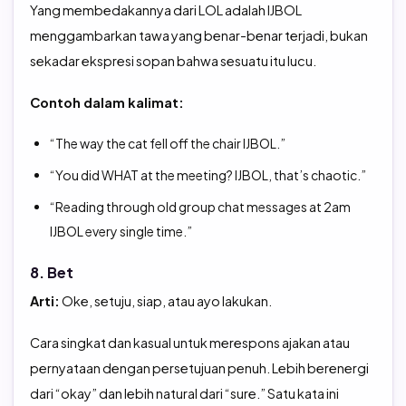
Yang membedakannya dari LOL adalah IJBOL
menggambarkan tawa yang benar-benar terjadi, bukan
sekadar ekspresi sopan bahwa sesuatu itu lucu.
Contoh dalam kalimat:
“The way the cat fell off the chair IJBOL.”
“You did WHAT at the meeting? IJBOL, that’s chaotic.”
“Reading through old group chat messages at 2am
IJBOL every single time.”
8. Bet
Arti:
Oke, setuju, siap, atau ayo lakukan.
Cara singkat dan kasual untuk merespons ajakan atau
pernyataan dengan persetujuan penuh. Lebih berenergi
dari “okay” dan lebih natural dari “sure.” Satu kata ini