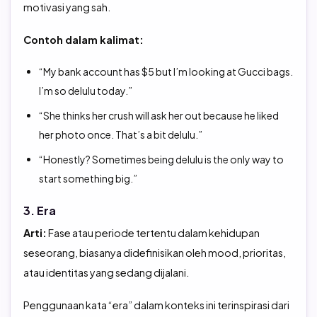
motivasi yang sah.
Contoh dalam kalimat:
“My bank account has $5 but I’m looking at Gucci bags.
I’m so delulu today.”
“She thinks her crush will ask her out because he liked
her photo once. That’s a bit delulu.”
“Honestly? Sometimes being delulu is the only way to
start something big.”
3. Era
Arti:
Fase atau periode tertentu dalam kehidupan
seseorang, biasanya didefinisikan oleh mood, prioritas,
atau identitas yang sedang dijalani.
Penggunaan kata “era” dalam konteks ini terinspirasi dari