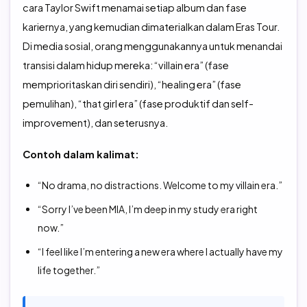
cara Taylor Swift menamai setiap album dan fase
kariernya, yang kemudian dimaterialkan dalam Eras Tour.
Di media sosial, orang menggunakannya untuk menandai
transisi dalam hidup mereka: “villain era” (fase
memprioritaskan diri sendiri), “healing era” (fase
pemulihan), “that girl era” (fase produktif dan self-
improvement), dan seterusnya.
Contoh dalam kalimat:
“No drama, no distractions. Welcome to my villain era.”
“Sorry I’ve been MIA, I’m deep in my study era right
now.”
“I feel like I’m entering a new era where I actually have my
life together.”