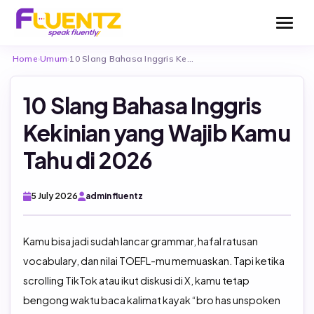
Home
›
Umum
›
10 Slang Bahasa Inggris Kekinian yang Wajib…
10 Slang Bahasa Inggris
Kekinian yang Wajib Kamu
Be Fluentz Together
Tahu di 2026
Be Fluentz Flexible
English For Kids
5 July 2026
admin fluentz
English For Teens
Test Consultation
Kamu bisa jadi sudah lancar grammar, hafal ratusan
English for Adults
vocabulary, dan nilai TOEFL-mu memuaskan. Tapi ketika
TOEFL (Fluentz English Test – FET)
scrolling TikTok atau ikut diskusi di X, kamu tetap
English For Business
TOEFL ITP Official
bengong waktu baca kalimat kayak “bro has unspoken