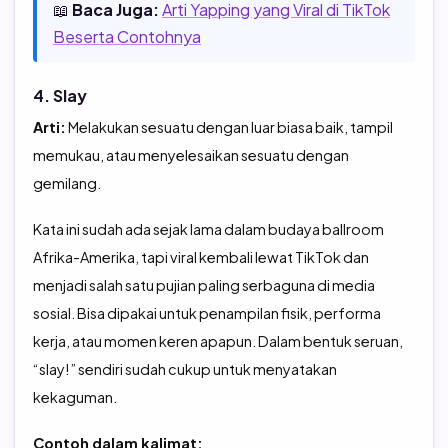
📖
Baca Juga:
Arti Yapping yang Viral di TikTok
Beserta Contohnya
4. Slay
Arti:
Melakukan sesuatu dengan luar biasa baik, tampil
memukau, atau menyelesaikan sesuatu dengan
gemilang.
Kata ini sudah ada sejak lama dalam budaya ballroom
Afrika-Amerika, tapi viral kembali lewat TikTok dan
menjadi salah satu pujian paling serbaguna di media
sosial. Bisa dipakai untuk penampilan fisik, performa
kerja, atau momen keren apapun. Dalam bentuk seruan,
“slay!” sendiri sudah cukup untuk menyatakan
kekaguman.
Contoh dalam kalimat: