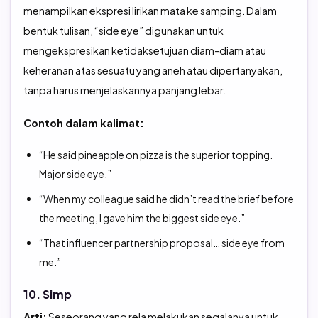
menampilkan ekspresi lirikan mata ke samping. Dalam
bentuk tulisan, “side eye” digunakan untuk
mengekspresikan ketidaksetujuan diam-diam atau
keheranan atas sesuatu yang aneh atau dipertanyakan,
tanpa harus menjelaskannya panjang lebar.
Contoh dalam kalimat:
“He said pineapple on pizza is the superior topping.
Major side eye.”
“When my colleague said he didn’t read the brief before
the meeting, I gave him the biggest side eye.”
“That influencer partnership proposal… side eye from
me.”
10. Simp
Arti:
Seseorang yang rela melakukan segalanya untuk