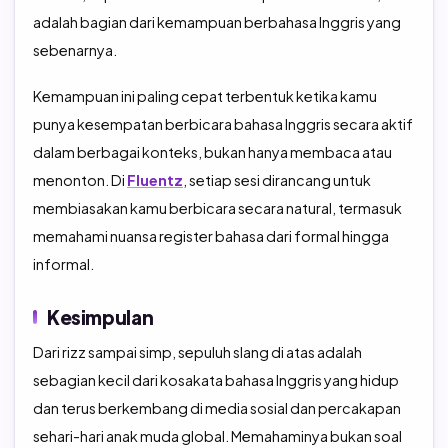
adalah bagian dari kemampuan berbahasa Inggris yang
sebenarnya.
Kemampuan ini paling cepat terbentuk ketika kamu
punya kesempatan berbicara bahasa Inggris secara aktif
dalam berbagai konteks, bukan hanya membaca atau
menonton. Di
Fluentz
, setiap sesi dirancang untuk
membiasakan kamu berbicara secara natural, termasuk
memahami nuansa register bahasa dari formal hingga
informal.
Kesimpulan
Dari rizz sampai simp, sepuluh slang di atas adalah
sebagian kecil dari kosakata bahasa Inggris yang hidup
dan terus berkembang di media sosial dan percakapan
sehari-hari anak muda global. Memahaminya bukan soal