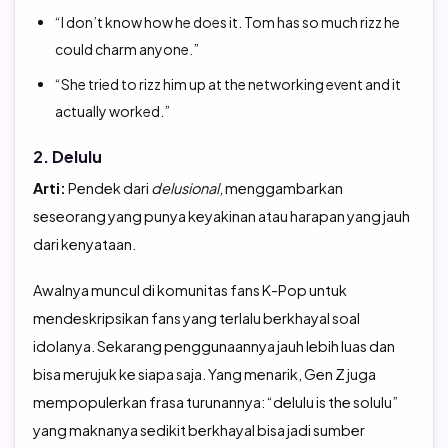
“I don’t know how he does it. Tom has so much rizz he
could charm anyone.”
“She tried to rizz him up at the networking event and it
actually worked.”
2. Delulu
Arti:
Pendek dari
delusional
, menggambarkan
seseorang yang punya keyakinan atau harapan yang jauh
dari kenyataan.
Awalnya muncul di komunitas fans K-Pop untuk
mendeskripsikan fans yang terlalu berkhayal soal
idolanya. Sekarang penggunaannya jauh lebih luas dan
bisa merujuk ke siapa saja. Yang menarik, Gen Z juga
mempopulerkan frasa turunannya: “delulu is the solulu”
yang maknanya sedikit berkhayal bisa jadi sumber