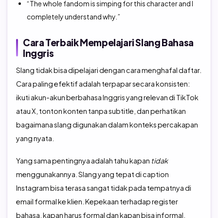
“The whole fandom is simping for this character and I
completely understand why.”
Cara Terbaik Mempelajari Slang Bahasa
Inggris
Slang tidak bisa dipelajari dengan cara menghafal daftar.
Cara paling efektif adalah terpapar secara konsisten:
ikuti akun-akun berbahasa Inggris yang relevan di TikTok
atau X, tonton konten tanpa subtitle, dan perhatikan
bagaimana slang digunakan dalam konteks percakapan
yang nyata.
Yang sama pentingnya adalah tahu kapan
tidak
menggunakannya. Slang yang tepat di caption
Instagram bisa terasa sangat tidak pada tempatnya di
email formal ke klien. Kepekaan terhadap register
bahasa, kapan harus formal dan kapan bisa informal,