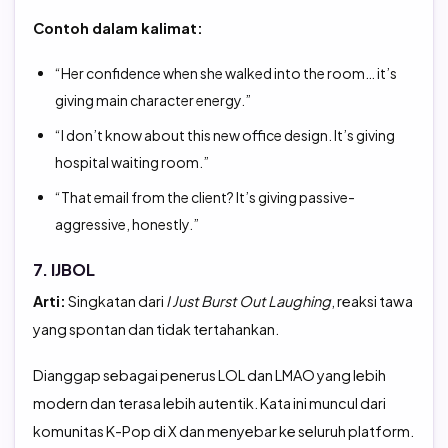
Contoh dalam kalimat:
“Her confidence when she walked into the room… it’s
giving main character energy.”
“I don’t know about this new office design. It’s giving
hospital waiting room.”
“That email from the client? It’s giving passive-
aggressive, honestly.”
7. IJBOL
Arti:
Singkatan dari
I Just Burst Out Laughing
, reaksi tawa
yang spontan dan tidak tertahankan.
Dianggap sebagai penerus LOL dan LMAO yang lebih
modern dan terasa lebih autentik. Kata ini muncul dari
komunitas K-Pop di X dan menyebar ke seluruh platform.