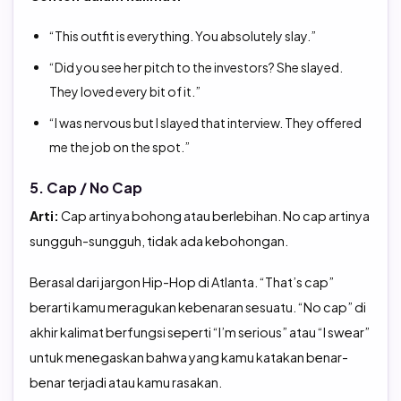
“This outfit is everything. You absolutely slay.”
“Did you see her pitch to the investors? She slayed.
They loved every bit of it.”
“I was nervous but I slayed that interview. They offered
me the job on the spot.”
5. Cap / No Cap
Arti:
Cap artinya bohong atau berlebihan. No cap artinya
sungguh-sungguh, tidak ada kebohongan.
Berasal dari jargon Hip-Hop di Atlanta. “That’s cap”
berarti kamu meragukan kebenaran sesuatu. “No cap” di
akhir kalimat berfungsi seperti “I’m serious” atau “I swear”
untuk menegaskan bahwa yang kamu katakan benar-
benar terjadi atau kamu rasakan.