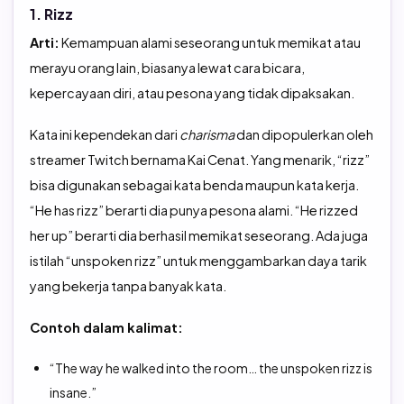
1. Rizz
Arti:
Kemampuan alami seseorang untuk memikat atau
merayu orang lain, biasanya lewat cara bicara,
kepercayaan diri, atau pesona yang tidak dipaksakan.
Kata ini kependekan dari
charisma
dan dipopulerkan oleh
streamer Twitch bernama Kai Cenat. Yang menarik, “rizz”
bisa digunakan sebagai kata benda maupun kata kerja.
“He has rizz” berarti dia punya pesona alami. “He rizzed
her up” berarti dia berhasil memikat seseorang. Ada juga
istilah “unspoken rizz” untuk menggambarkan daya tarik
yang bekerja tanpa banyak kata.
Contoh dalam kalimat:
“The way he walked into the room… the unspoken rizz is
insane.”