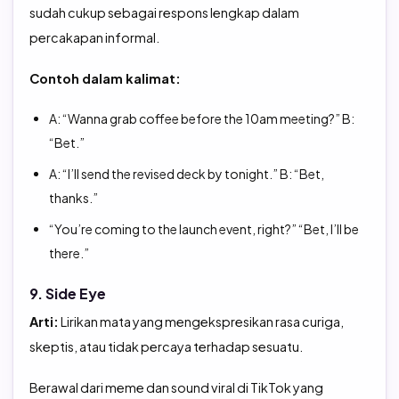
sudah cukup sebagai respons lengkap dalam
percakapan informal.
Contoh dalam kalimat:
A: “Wanna grab coffee before the 10am meeting?” B:
“Bet.”
A: “I’ll send the revised deck by tonight.” B: “Bet,
thanks.”
“You’re coming to the launch event, right?” “Bet, I’ll be
there.”
9. Side Eye
Arti:
Lirikan mata yang mengekspresikan rasa curiga,
skeptis, atau tidak percaya terhadap sesuatu.
Berawal dari meme dan sound viral di TikTok yang