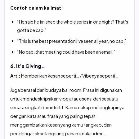
Contoh dalam kalimat:
“He said he finished the whole series in one night? That’s
gotta be cap.”
“This is the best presentation I’ve seen all year, no cap.”
“No cap, that meeting could have been an email.”
6. It’s Giving…
Arti:
Memberikan kesan seperti… / Vibenya seperti…
Juga berasal dari budaya ballroom. Frasa ini digunakan
untuk mendeskripsikan vibe atau esensi dari sesuatu
secara singkat dan intuitif. Kamu cukup melengkapinya
dengan kata atau frasa yang paling tepat
menggambarkan kesan yang kamu tangkap, dan
pendengar akan langsung paham maksudmu.