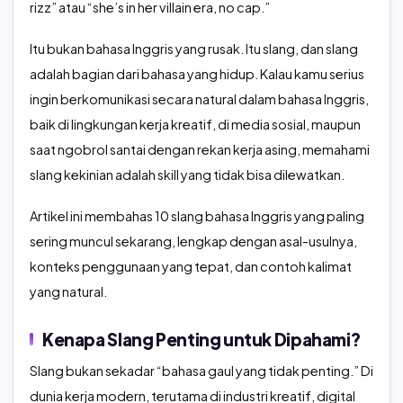
rizz” atau “she’s in her villain era, no cap.”
TOEFL Preparation
TOEFL IBT Home Edition
Itu bukan bahasa Inggris yang rusak. Itu slang, dan slang
TOEIC Preparation
IELTS
adalah bagian dari bahasa yang hidup. Kalau kamu serius
ingin berkomunikasi secara natural dalam bahasa Inggris,
IELTS Preparation
baik di lingkungan kerja kreatif, di media sosial, maupun
saat ngobrol santai dengan rekan kerja asing, memahami
slang kekinian adalah skill yang tidak bisa dilewatkan.
Artikel ini membahas 10 slang bahasa Inggris yang paling
sering muncul sekarang, lengkap dengan asal-usulnya,
konteks penggunaan yang tepat, dan contoh kalimat
yang natural.
Kenapa Slang Penting untuk Dipahami?
Slang bukan sekadar “bahasa gaul yang tidak penting.” Di
dunia kerja modern, terutama di industri kreatif, digital