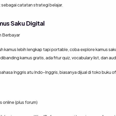
t sebagai catatan strategi belajar.
mus Saku Digital
m Berbayar
tuh kamus lebih lengkap tapi portable, coba explore kamus sa
dibanding kamus gratis, ada fitur quiz, vocabulary list, dan au
hasa Inggris atu Indo–Inggris, biasanya dijual di toko buku off
 online (plus forum)