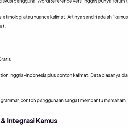
i diskusi pengguna, WordReference versi Inggris punya forum 
re etimologi atau nuance kalimat. Artinya sendiri adalah “kamus
at.
ratis
ation Inggris–Indonesia plus contoh kalimat. Data biasanya diamb
d grammar, contoh penggunaan sangat membantu memahami t
 & Integrasi Kamus