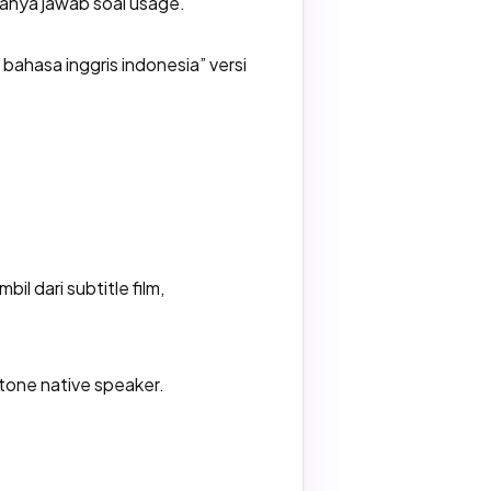
tanya jawab soal usage.
 bahasa inggris indonesia” versi
il dari subtitle film,
one native speaker.