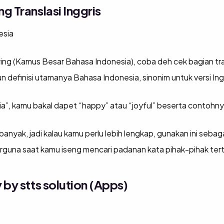
g Translasi Inggris
esia
ing (Kamus Besar Bahasa Indonesia), coba deh cek bagian tra
definisi utamanya Bahasa Indonesia, sinonim untuk versi Ingg
ia”, kamu bakal dapet “happy” atau “joyful” beserta contohn
anyak, jadi kalau kamu perlu lebih lengkap, gunakan ini seba
erguna saat kamu iseng mencari padanan kata pihak-pihak ter
 by stts solution (Apps)