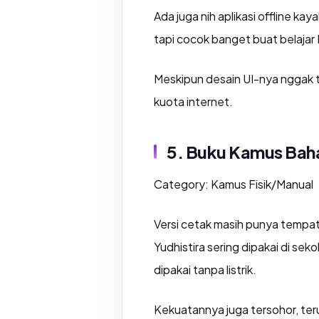
Ada juga nih aplikasi offline k
tapi cocok banget buat belajar 
Meskipun desain UI-nya nggak ter
kuota internet.
5. Buku Kamus Baha
Category: Kamus Fisik/Manual
Versi cetak masih punya tempat
Yudhistira sering dipakai di se
dipakai tanpa listrik.
Kekuatannya juga tersohor, terut