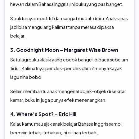
hewan dalam Bahasa Inggris, ini buku yang pas banget.
Strukturnya repetitif dan sangat mudah ditiru. Anak-anak
jadi bisa mengulang kalimat tanpa merasa dipaksa
belajar.
3. Goodnight Moon – Margaret Wise Brown
Satu lagi buku klasik yang cocok banget dibaca sebelum
tidur. Kalimatnya pendek-pendek dan ritmenya kayak
lagu nina bobo.
Selain membantu anak mengenal objek-objek di sekitar
kamar, buku ini juga punya efek menenangkan.
4. Where’s Spot? – Eric Hill
Kalau kamu mau ajak anak belajar Bahasa Inggris sambil
bermain tebak-tebakan, ini pilihan terbaik.