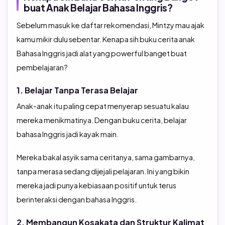
buat Anak Belajar Bahasa Inggris?
Sebelum masuk ke daftar rekomendasi, Mintzy mau ajak
kamu mikir dulu sebentar. Kenapa sih buku cerita anak
Bahasa Inggris jadi alat yang powerful banget buat
pembelajaran?
1. Belajar Tanpa Terasa Belajar
Anak-anak itu paling cepat menyerap sesuatu kalau
mereka menikmatinya. Dengan buku cerita, belajar
bahasa Inggris jadi kayak main.
Mereka bakal asyik sama ceritanya, sama gambarnya,
tanpa merasa sedang dijejali pelajaran. Ini yang bikin
mereka jadi punya kebiasaan positif untuk terus
berinteraksi dengan bahasa Inggris.
2. Membangun Kosakata dan Struktur Kalimat