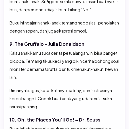
buat anak-anak. Si Pigeon selalu punya alasan buat nyetir
bus, dan pembaca diajak buat bilang “No!”
Buku ini ngajarin anak-anak tentang negosiasi, penolakan
dengan sopan, dan juga ekspresi emosi.
9. The Gruffalo – Julia Donaldson
Kalau anak kamu suka cerita petualangan, ini bisa banget
dicoba. Tentang tikus kecil yang bikin cerita bohong soal
monster bernama Gruffalo untuk menakut-nakuti hewan
lain.
Rimanya bagus, kata-katanya catchy, dan ilustrasinya
keren banget. Cocok buat anak yang udah mulai suka
narasi panjang.
10. Oh, the Places You’ll Go! – Dr. Seuss
Buku ini lebih cocok untuk anak yang agak besar (usia