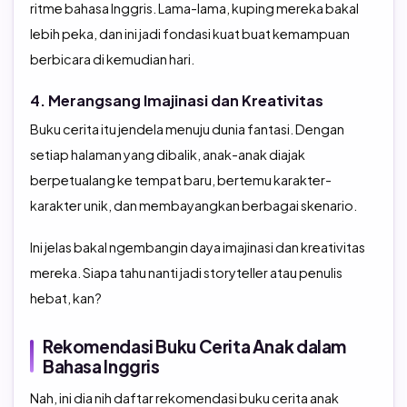
ritme bahasa Inggris. Lama-lama, kuping mereka bakal
lebih peka, dan ini jadi fondasi kuat buat kemampuan
berbicara di kemudian hari.
4. Merangsang Imajinasi dan Kreativitas
Buku cerita itu jendela menuju dunia fantasi. Dengan
setiap halaman yang dibalik, anak-anak diajak
berpetualang ke tempat baru, bertemu karakter-
karakter unik, dan membayangkan berbagai skenario.
Ini jelas bakal ngembangin daya imajinasi dan kreativitas
mereka. Siapa tahu nanti jadi storyteller atau penulis
hebat, kan?
Rekomendasi Buku Cerita Anak dalam
Bahasa Inggris
Nah, ini dia nih daftar rekomendasi buku cerita anak