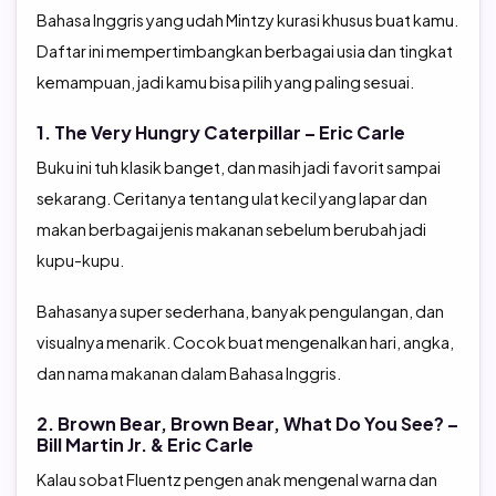
Bahasa Inggris yang udah Mintzy kurasi khusus buat kamu.
Daftar ini mempertimbangkan berbagai usia dan tingkat
kemampuan, jadi kamu bisa pilih yang paling sesuai.
1. The Very Hungry Caterpillar – Eric Carle
Buku ini tuh klasik banget, dan masih jadi favorit sampai
sekarang. Ceritanya tentang ulat kecil yang lapar dan
makan berbagai jenis makanan sebelum berubah jadi
kupu-kupu.
Bahasanya super sederhana, banyak pengulangan, dan
visualnya menarik. Cocok buat mengenalkan hari, angka,
dan nama makanan dalam Bahasa Inggris.
2. Brown Bear, Brown Bear, What Do You See? –
Bill Martin Jr. & Eric Carle
Kalau sobat Fluentz pengen anak mengenal warna dan