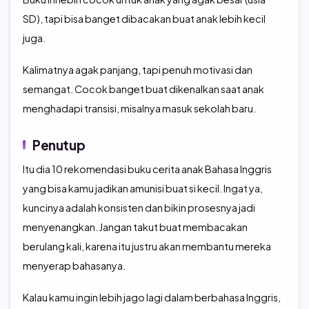
SD), tapi bisa banget dibacakan buat anak lebih kecil
juga.
Kalimatnya agak panjang, tapi penuh motivasi dan
semangat. Cocok banget buat dikenalkan saat anak
menghadapi transisi, misalnya masuk sekolah baru.
Penutup
Itu dia 10 rekomendasi buku cerita anak Bahasa Inggris
yang bisa kamu jadikan amunisi buat si kecil. Ingat ya,
kuncinya adalah konsisten dan bikin prosesnya jadi
menyenangkan. Jangan takut buat membacakan
berulang kali, karena itu justru akan membantu mereka
menyerap bahasanya.
Kalau kamu ingin lebih jago lagi dalam berbahasa Inggris,