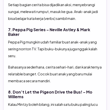
Setiap bagian cerita bisa dijadikan aksi, menyebrangi
sungai, melewati rumput, masuk ke gua. Anak-anak jadi
bisa belajar kata kerja (verbs) sambil main.
7. Peppa Pig Series – Neville Astley & Mark
Baker
Peppa Pig mungkin udah familiar buat anak-anak yang
sering nonton TV. Tapi buku-bukunya juga nggak kalah
seru.
Bahasanya sederhana, cerita sehari-hari, dan karakternya
relatable banget. Cocok buat anak yang baru mulai
membaca secara mandiri.
8. Don’t Let the Pigeon Drive the Bus! – Mo
Willems
Kalau Mintzy boleh bilang, ini salah satu buku paling lucu