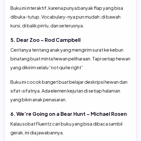
Buku ini interaktif, karena punya banyak flap yang bisa
dibuka-tutup. Vocabulary-nya pun mudah: di bawah
kursi, di balik pintu, dan seterusnya.
5. Dear Zoo – Rod Campbell
Ceritanya tentang anak yang mengirim surat ke kebun
binatang buat minta hewan peliharaan. Tapi setiap hewan
yang dikirim selalu “not quite right”
Buku ini cocok banget buat belajar deskripsi hewan dan
sifat-sifatnya. Ada elemen kejutan di setiap halaman
yang bikin anak penasaran.
6. We’re Going on a Bear Hunt – Michael Rosen
Kalau sobat Fluentz cari buku yang bisa dibaca sambil
gerak, ini dia jawabannya.