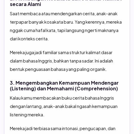
secara Alami
Saat membaca atau mendengarkan cerita, anak-anak
terpapar banyak kosakata baru. Yang kerennya, mereka
nggak cuma hafal kata, tapi langsung ngerti maknanya
dari konteks cerita.
Mereka juga jadi familiar sama struktur kalimat dasar
dalam bahasa Inggris, bahkan tanpa sadar. Ini adalah
bentuk penguasaan bahasa yang paling organik.
3. Mengembangkan Kemampuan Mendengar
(Listening) dan Memahami (Comprehension)
Kalau kamu membacakan buku cerita bahasa Inggris
dengan lantang, anak-anak bakal ngasah kemampuan
listening mereka.
Mereka jadi terbiasa sama intonasi, pengucapan, dan